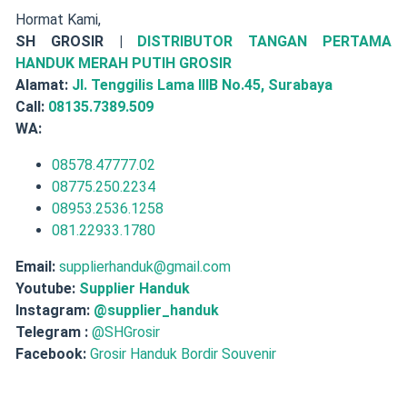
Hormat Kami,
SH GROSIR |
DISTRIBUTOR TANGAN PERTAMA
HANDUK MERAH PUTIH GROSIR
Alamat:
Jl. Tenggilis Lama IIIB No.45, Surabaya
Call:
08135.7389.509
WA:
08578.47777.02
08775.250.2234
08953.2536.1258
081.22933.1780
Email:
supplierhanduk@gmail.com
Youtube:
Supplier Handuk
Instagram:
@supplier_handuk
Telegram :
@SHGrosir
Facebook:
Grosir Handuk Bordir Souvenir