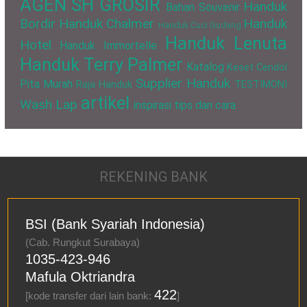
AGEN SH GROSIR
Handuk
Bahan Souvenir
Bordir
Handuk Chalmer
Handuk
Handuk Cuci Gudang
Handuk Lenuta
Hotel
Handuk Immortelle
Handuk Terry Palmer
Katalog
Keset Cendol
Supplier Handuk
Pita Murah
Raja Handuk
TESTIMONI
artikel
Wash Lap
inspirasi
tips dan cara
REKENING BANK
BSI (Bank Syariah Indonesia)
(Cab. Rungkut Surabaya)
1035-423-946
Mafula Oktriandra
422
[kode transfer dari lain bank:
]