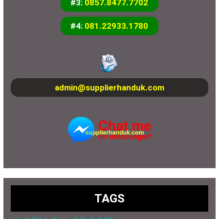
#3:
0857.8477.7702
#4:
081.22933.1780
admin@supplierhanduk.com
TAGS