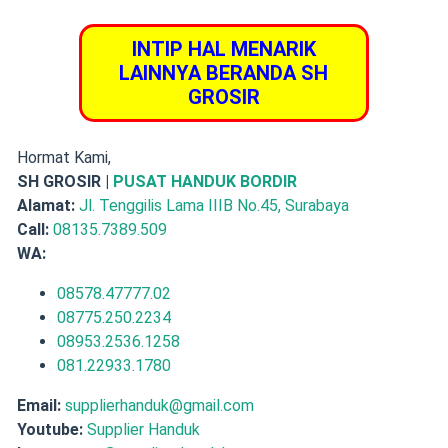
INTIP HAL MENARIK
LAINNYA BERANDA SH
GROSIR
Hormat Kami,
SH GROSIR |
PUSAT HANDUK BORDIR
Alamat:
Jl. Tenggilis Lama IIIB No.45, Surabaya
Call:
08135.7389.509
WA:
08578.47777.02
08775.250.2234
08953.2536.1258
081.22933.1780
Email:
supplierhanduk@gmail.com
Youtube:
Supplier Handuk