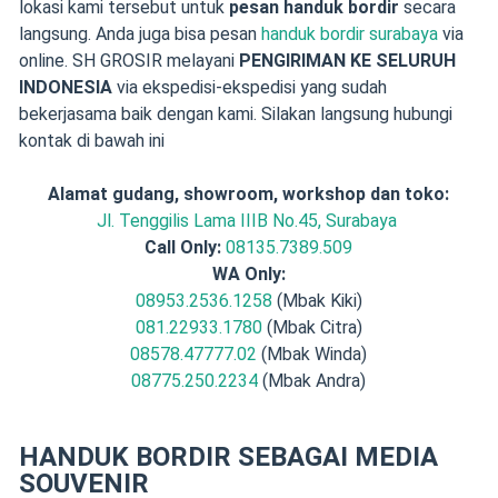
lokasi kami tersebut untuk
pesan handuk bordir
secara
langsung. Anda juga bisa pesan
handuk bordir surabaya
via
online. SH GROSIR melayani
PENGIRIMAN KE SELURUH
INDONESIA
via ekspedisi-ekspedisi yang sudah
bekerjasama baik dengan kami. Silakan langsung hubungi
kontak di bawah ini
Alamat gudang, showroom, workshop dan toko:
Jl. Tenggilis Lama IIIB No.45, Surabaya
Call Only:
08135.7389.509
WA Only:
08953.2536.1258
(Mbak Kiki)
081.22933.1780
(Mbak Citra)
08578.47777.02
(Mbak Winda)
08775.250.2234
(Mbak Andra)
HANDUK BORDIR SEBAGAI MEDIA
SOUVENIR