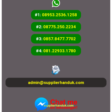
#1:
08953.2536.1258
#2:
08775.250.2234
#3:
0857.8477.7702
#4:
081.22933.1780
admin@supplierhanduk.com