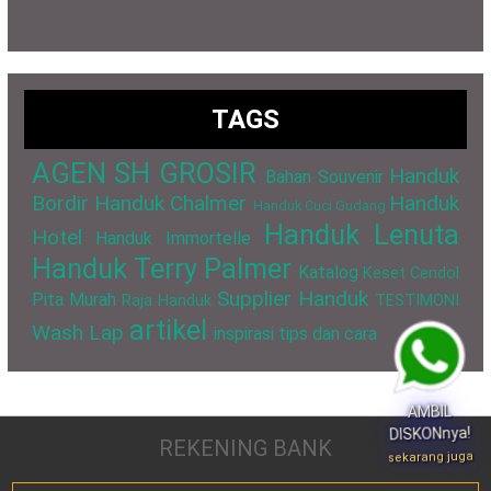
TAGS
AGEN SH GROSIR
Handuk
Bahan Souvenir
Bordir
Handuk Chalmer
Handuk
Handuk Cuci Gudang
Handuk Lenuta
Hotel
Handuk Immortelle
Handuk Terry Palmer
Katalog
Keset Cendol
Supplier Handuk
Pita Murah
Raja Handuk
TESTIMONI
artikel
Wash Lap
inspirasi
tips dan cara
AMBIL
DISKONnya!
REKENING BANK
sekarang juga