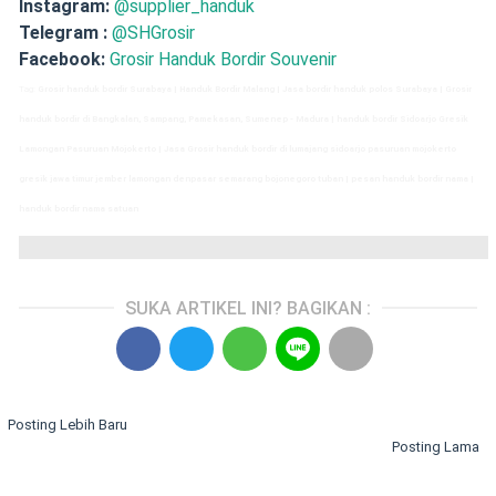
Instagram:
@supplier_handuk
Telegram :
@SHGrosir
Facebook:
Grosir Handuk Bordir Souvenir
Tag:
Grosir handuk bordir Surabaya | Handuk Bordir Malang | Jasa bordir handuk polos Surabaya | Grosir
handuk bordir di Bangkalan, Sampang, Pamekasan, Sumenep - Madura | handuk bordir Sidoarjo Gresik
Lamongan Pasuruan Mojokerto | Jasa Grosir handuk bordir di lumajang sidoarjo pasuruan mojokerto
gresik jawa timur jember lamongan denpasar semarang bojonegoro tuban | pesan handuk bordir nama |
handuk bordir nama satuan
SUKA ARTIKEL INI? BAGIKAN :
Posting Lebih Baru
Posting Lama