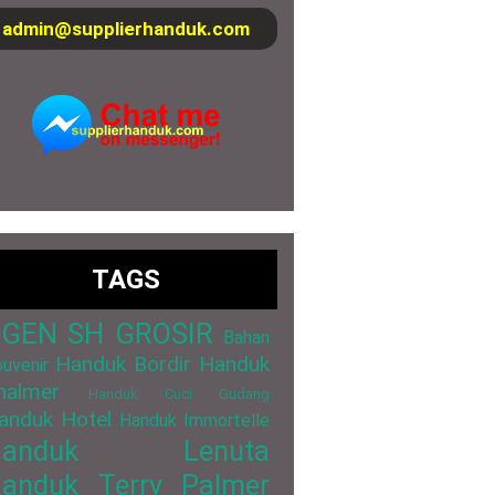
admin@supplierhanduk.com
TAGS
GEN SH GROSIR
Bahan
Handuk Bordir
Handuk
uvenir
halmer
Handuk Cuci Gudang
anduk Hotel
Handuk Immortelle
Handuk Lenuta
anduk Terry Palmer