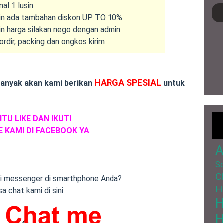
al 1 lusin
usin ada tambahan diskon UP TO 10%
in harga silakan nego dengan admin
rdir, packing dan ongkos kirim
HARGA SPESIAL
banyak akan kami berikan
untuk
TU LIKE DAN IKUTI
 KAMI DI FACEBOOK YA
A
So
C
si messenger di smarthphone Anda?
H
sa chat kami di sini:
H