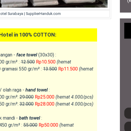
(
otel Surabaya | SupplierHanduk.com
otel in 100% COTTON:
tangan -
face towel
(30x30) :
00 gr/m² :
12.500
Rp10.500
(hemat
 gramasi 550 gr/m² :
13.500
Rp11.500
(hemat
/ olah raga -
hand towel
:
00 gr/m²:
29.000
Rp25.000
(hemat 4.000/pcs}
50 gr/m²:
32.000
Rp28.000
(hemat 4.000/pcs)
k mandi -
bath towel
:
450 gr/m² :
55.000
Rp50.000
(hemat