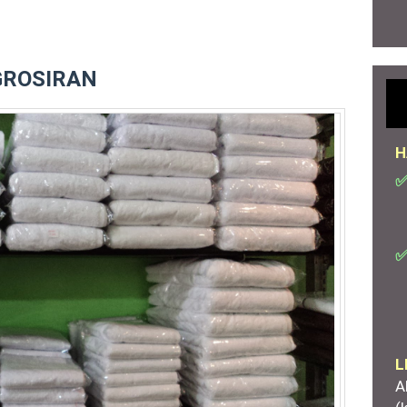
GROSIRAN
H
✅
✅
L
A