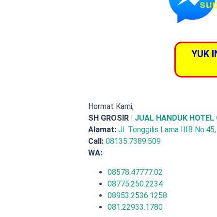
YUK 
Hormat Kami,
SH GROSIR |
JUAL HANDUK HOTEL
Alamat:
Jl. Tenggilis Lama IIIB No.45
Call:
08135.7389.509
WA:
08578.47777.02
08775.250.2234
08953.2536.1258
081.22933.1780