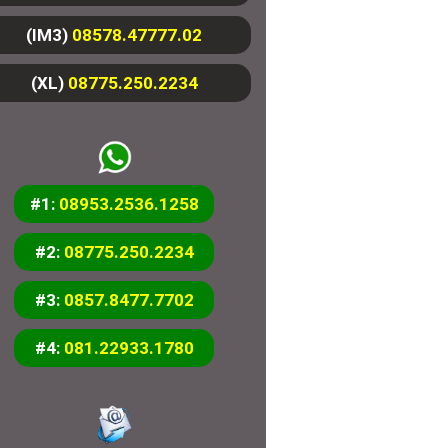
(IM3)
08578.47777.02
(XL)
08775.250.2234
#1:
08953.2536.1258
#2:
08775.250.2234
#3:
0857.8477.7702
#4:
081.22933.1780