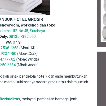
ANDUK HOTEL GROSIR
 showroom, workshop dan toko:
is Lama IIIB No.45, Surabaya
Only:
08135.7389.509
WA Only:
.2536.1258
(Mbak Kiki)
2933.1780
(Mbak Cicik)
47777.02
(Mbak Winda)
.250.2234
(Mbak Andra)
dalah pihak pengelola hotel? dan anda membutuhkan
da membutuhkannnya secara grosir atau dalam jumlah
Berkualitas
, melayani pembelian berbagai jenis