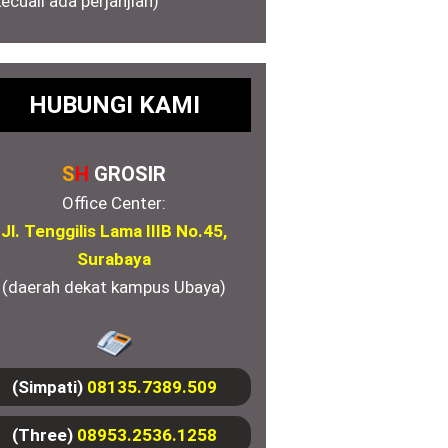
kecuali ada perjanjian)
HUBUNGI KAMI
S
H
GROSIR
Office Center:
Jl. Tenggilis Lama IIIB No.45,
Surabaya
(daerah dekat kampus Ubaya)
(Simpati)
08135.7389.509
(Three)
08953.2536.1258