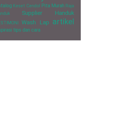
talog
Pita Murah
Keset Cendol
Raja
Supplier Handuk
anduk
artikel
Wash Lap
ESTIMONI
spirasi
tips dan cara