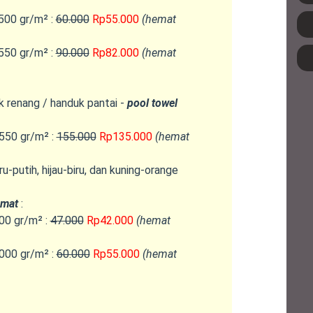
500 gr/m² :
60.000
Rp55.000
(hemat
550 gr/m² :
90.000
Rp82.000
(hemat
 renang / handuk pantai -
pool towel
550 gr/m² :
155.000
Rp135.000
(hemat
iru-putih, hijau-biru, dan kuning-orange
 mat
:
00 gr/m² :
47.000
Rp42.000
(hemat
000 gr/m² :
60.000
Rp55.000
(hemat