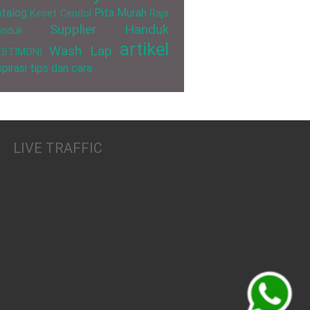
talog
Pita Murah
Keset Cendol
Raja
Supplier Handuk
anduk
artikel
Wash Lap
ESTIMONI
spirasi
tips dan cara
LIVE TRAFFIC