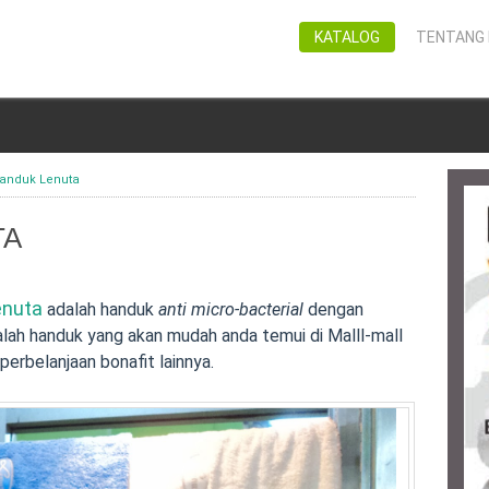
KATALOG
TENTANG 
Handuk Lenuta
TA
enuta
adalah handuk
anti micro-bacterial
dengan
alah handuk yang akan mudah anda temui di Malll-mall
erbelanjaan bonafit lainnya.