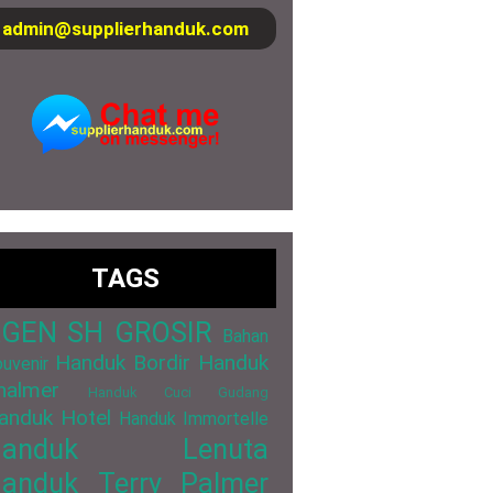
admin@supplierhanduk.com
TAGS
GEN SH GROSIR
Bahan
Handuk Bordir
Handuk
uvenir
halmer
Handuk Cuci Gudang
anduk Hotel
Handuk Immortelle
Handuk Lenuta
anduk Terry Palmer