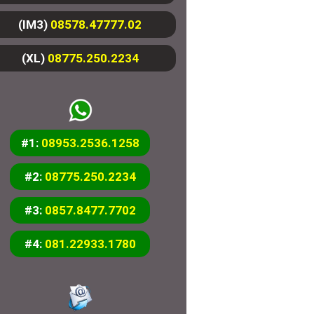
(IM3)
08578.47777.02
(XL)
08775.250.2234
#1:
08953.2536.1258
#2:
08775.250.2234
#3:
0857.8477.7702
#4:
081.22933.1780