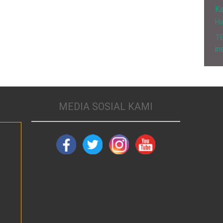
Ka
H
T
in
MEDIA SOSIAL KAMI