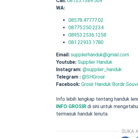
Call:
08135.7389.509
WA:
08578.47777.02
08775.250.2234
08953.2536.1258
081.22933.1780
Email:
supplierhanduk@gmail.com
Youtube:
Supplier Handuk
Instagram:
@supplier_handuk
Telegram :
@SHGrosir
Facebook:
Grosir Handuk Bordir Souve
Info lebih lengkap tentang handuk len
INFO GROSIR
di sini untuk mengetahu
termasuk handuk lenuta.
SUKA A