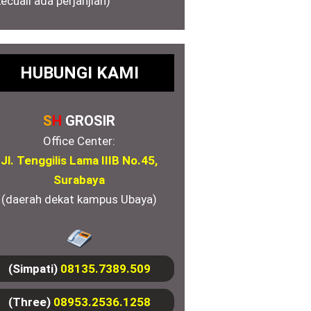
kecuali ada perjanjian)
HUBUNGI KAMI
S
H
GROSIR
Office Center:
Jl. Tenggilis Lama IIIB No.45,
Surabaya
(daerah dekat kampus Ubaya)
(Simpati)
08135.7389.509
(Three)
08953.2536.1258