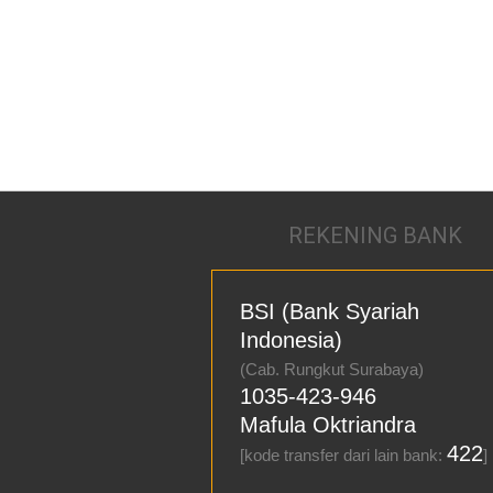
REKENING BANK
BSI (Bank Syariah
Indonesia)
(Cab. Rungkut Surabaya)
1035-423-946
Mafula Oktriandra
422
[kode transfer dari lain bank:
]