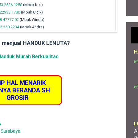
53.2536.1258
(Mbak Kiki)
.22933.1780
(Mbak Cicik)
8.47777.02
(Mbak Winda)
5.250.2234
(Mbak Andra)
g menjual HANDUK LENUTA?
H
Handuk Murah Berkualitas
.
✅
IP HAL MENARIK
✅
NYA BERANDA SH
GROSIR
L
A
A
, Surabaya