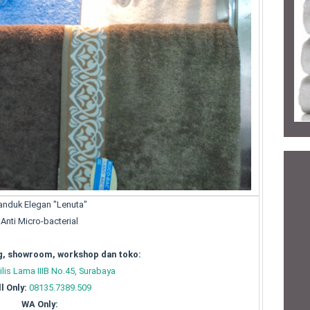
anduk Elegan "Lenuta"
Anti Micro-bacterial
, showroom, workshop dan toko:
ilis Lama IIIB No.45, Surabaya
l Only:
08135.7389.509
WA Only: