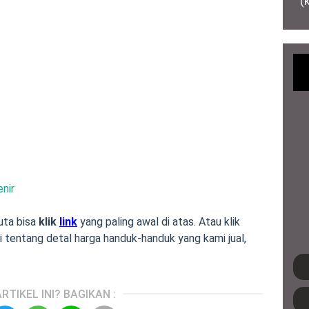
(
nir
uta bisa
klik
link
yang paling awal di atas. Atau klik
i tentang detal harga handuk-handuk yang kami jual,
RTIKEL INI? BAGIKAN :