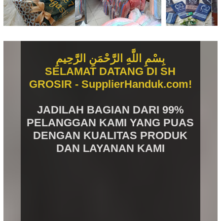
بِسْمِ اللَّهِ الرَّحْمَنِ الرَّحِيمِ
SELAMAT DATANG DI SH
GROSIR - SupplierHanduk.com!
JADILAH BAGIAN DARI 99%
PELANGGAN KAMI YANG PUAS
DENGAN KUALITAS PRODUK
DAN LAYANAN KAMI
pusat handuk terbesar, lengkap
& murah, aneka souvenir unik
bermanfaat, & distributor grosir
aneka produk tekstil lainnya