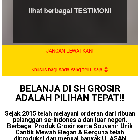
lihat berbagai TESTIMONI
DI SINI
JANGAN LEWATKAN!
Ada VOUCHER 100K
di bagian bawah website ini.
Khusus bagi Anda yang teliti saja 😉
BELANJA DI SH GROSIR
ADALAH PILIHAN TEPAT‼️
Sejak 2015 telah melayani orderan dari ribuan
pelanggan se-Indonesia dan luar negeri.
Berbagai Produk Grosir serta Souvenir Unik
Cantik Mewah Elegan & Berguna telah
diproduksi dan menuai banyak ULASAN