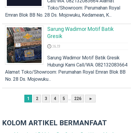
Call/WA: 082132083664 Alamat
Toko/Showroom: Perumahan Royal
Emran Blok BB No. 28 Ds. Mojowuku, Kedamean, K...
Sarung Wadimor Motif Batik
Gresik
16.19
Sarung Wadimor Motif Batik Gresik
Hubungi Kami Call/WA: 082132083664
Alamat Toko/Showroom: Perumahan Royal Emran Blok BB
No. 28 Ds. Mojowuku...
...
1
2
3
4
5
226
►
KOLOM ARTIKEL BERMANFAAT