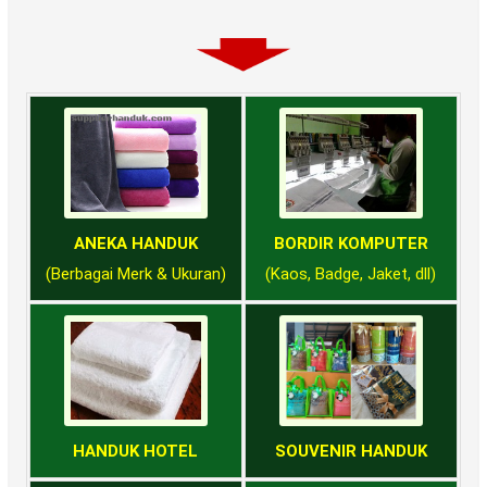
ANEKA HANDUK
BORDIR KOMPUTER
(Berbagai Merk & Ukuran)
(Kaos, Badge, Jaket, dll)
HANDUK HOTEL
SOUVENIR HANDUK