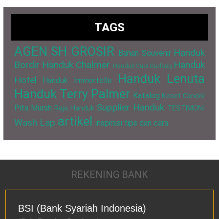
TAGS
AGEN SH GROSIR
Handuk
Bahan Souvenir
Bordir
Handuk Chalmer
Handuk
Handuk Cuci Gudang
Handuk Lenuta
Hotel
Handuk Immortelle
Handuk Terry Palmer
Katalog
Keset Cendol
Supplier Handuk
Pita Murah
Raja Handuk
TESTIMONI
artikel
Wash Lap
inspirasi
tips dan cara
REKENING BANK
BSI (Bank Syariah Indonesia)