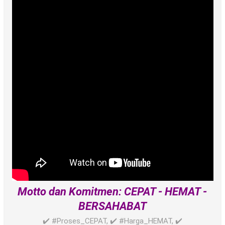
Motto dan Komitmen: CEPAT - HEMAT -
BERSAHABAT
✔️ #Proses_CEPAT, ✔️ #Harga_HEMAT, ✔️