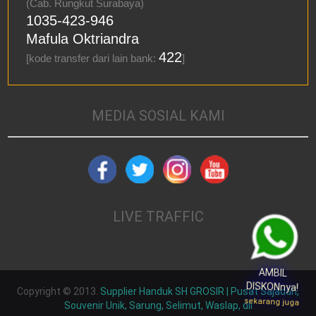
(Cab. Rungkut Surabaya)
1035-423-946
Mafula Oktriandra
422
[kode transfer dari lain bank:
]
MEDIA SOSIAL KAMI
LIVE TRAFFIC
AMBIL
DISKONnya!
Copyright © 2013.
Supplier Handuk SH GROSIR | Pusat Sajadah,
sekarang juga
Souvenir Unik, Sarung, Selimut, Waslap, dll