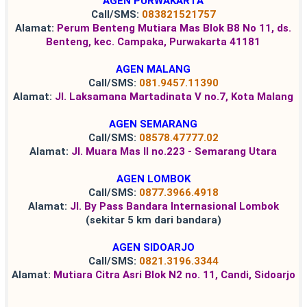
AGEN PURWAKARTA
Call/SMS:
083821521757
Alamat:
Perum Benteng Mutiara Mas Blok B8 No 11, ds.
Benteng, kec. Campaka, Purwakarta 41181
AGEN MALANG
Call/SMS:
081.9457.11390
Alamat:
Jl. Laksamana Martadinata V no.7, Kota Malang
AGEN SEMARANG
Call/SMS:
08578.47777.02
Alamat:
Jl. Muara Mas II no.223 - Semarang Utara
AGEN LOMBOK
Call/SMS:
0877.3966.4918
Alamat:
Jl. By Pass Bandara Internasional Lombok
(sekitar 5 km dari bandara)
AGEN SIDOARJO
Call/SMS:
0821.3196.3344
Alamat:
Mutiara Citra Asri Blok N2 no. 11, Candi, Sidoarjo
[ DAN DAFTAR AGEN-AGEN LAINNYA (KLIK DI SINI) ]