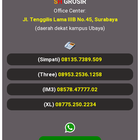
S
H
GROSIR
Office Center:
Jl. Tenggilis Lama IIIB No.45, Surabaya
(daerah dekat kampus Ubaya)
(Simpati)
08135.7389.509
(Three)
08953.2536.1258
(IM3)
08578.47777.02
(XL)
08775.250.2234