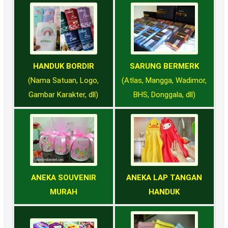
HANDUK BORDIR
SARUNG BERMERK
(Nama Satuan, Logo,
(Atlas, Mangga, Wadimor,
Gambar Karakter, dll)
BHS, Donggala, dll)
ANEKA SOUVENIR
ANEKA LAP TANGAN
MURAH
HANDUK