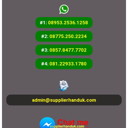
#1:
08953.2536.1258
#2:
08775.250.2234
#3:
0857.8477.7702
#4:
081.22933.1780
admin@supplierhanduk.com