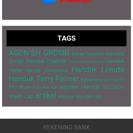
TAGS
AGEN SH GROSIR
Handuk
Bahan Souvenir
Bordir
Handuk Chalmer
Handuk
Handuk Cuci Gudang
Handuk Lenuta
Hotel
Handuk Immortelle
Handuk Terry Palmer
Katalog
Keset Cendol
Supplier Handuk
Pita Murah
Raja Handuk
TESTIMONI
artikel
Wash Lap
inspirasi
tips dan cara
REKENING BANK