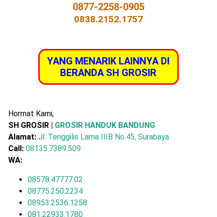
0877-2258-0905
0838.2152.1757
YANG MENARIK LAINNYA DI
BERANDA SH GROSIR
Hormat Kami,
SH GROSIR |
GROSIR HANDUK BANDUNG
Alamat:
Jl. Tenggilis Lama IIIB No.45, Surabaya
Call:
08135.7389.509
WA:
08578.47777.02
08775.250.2234
08953.2536.1258
081.22933.1780