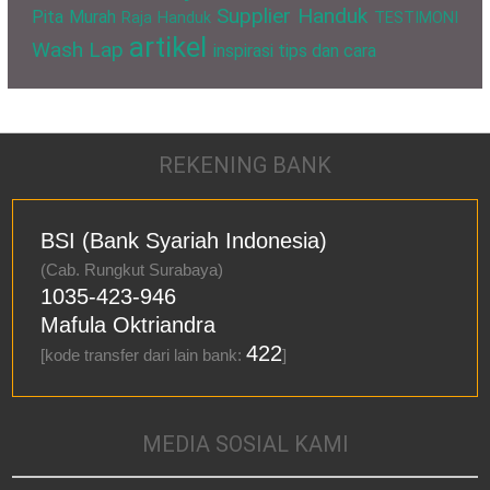
Supplier Handuk
Pita Murah
Raja Handuk
TESTIMONI
artikel
Wash Lap
inspirasi
tips dan cara
REKENING BANK
BSI (Bank Syariah Indonesia)
(Cab. Rungkut Surabaya)
1035-423-946
Mafula Oktriandra
422
[kode transfer dari lain bank:
]
MEDIA SOSIAL KAMI