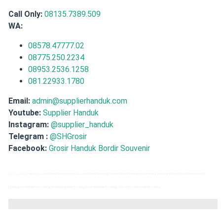
Call Only:
08135.7389.509
WA:
08578.47777.02
08775.250.2234
08953.2536.1258
081.22933.1780
Email:
admin@supplierhanduk.com
Youtube:
Supplier Handuk
Instagram:
@supplier_handuk
Telegram :
@SHGrosir
Facebook:
Grosir Handuk Bordir Souvenir
Kata kunci terkait:
grosir suvenir handuk Bandung | toko souvenir handuk Bandung | handuk bordir Bandung | pusat handuk souvenir Bandung | jasa bordir handuk
Bandung | Handuk Murah Bandung | Distributor Handuk Bandung | Bordir Komputer Bandung | Souvenir Handuk Bordir di Bandung