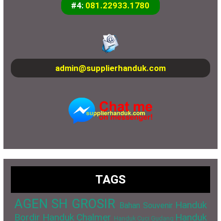
#4:
081.22933.1780
admin@supplierhanduk.com
TAGS
AGEN SH GROSIR
Handuk
Bahan Souvenir
Bordir
Handuk Chalmer
Handuk
Handuk Cuci Gudang