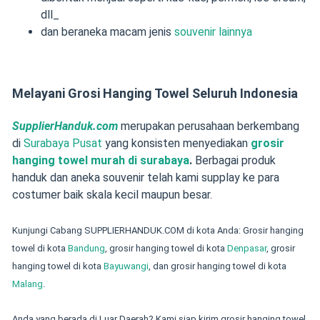
dll_
dan beraneka macam jenis
souvenir lainnya
Melayani Grosi Hanging Towel Seluruh Indonesia
SupplierHanduk.com
merupakan perusahaan berkembang
di
Surabaya Pusat
yang konsisten menyediakan
grosir
hanging towel murah di surabaya
.
Berbagai produk
handuk dan aneka souvenir telah kami supplay ke para
costumer baik skala kecil maupun besar.
Kunjungi Cabang SUPPLIERHANDUK.COM di kota Anda: Grosir hanging
towel di kota
Bandung
, grosir
hanging towel
di kota
Denpasar
,
grosir
hanging towel
di kota
Bayuwangi
, dan
grosir
hanging towel
di kota
Malang
.
Anda yang berada di Luar Daerah? Kami siap kirim grosir hanging towel