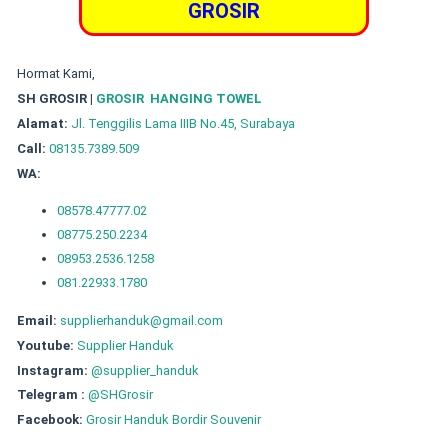
GROSIR
Hormat Kami,
SH GROSIR |
GROSIR HANGING TOWEL
Alamat:
Jl. Tenggilis Lama IIIB No.45, Surabaya
Call:
08135.7389.509
WA:
08578.47777.02
08775.250.2234
08953.2536.1258
081.22933.1780
Email:
supplierhanduk@gmail.com
Youtube:
Supplier Handuk
Instagram:
@supplier_handuk
Telegram :
@SHGrosir
Facebook:
Grosir Handuk Bordir Souvenir