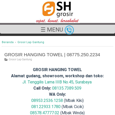
☰ MENU
Beranda
›
Grosir Lap Gantung
GROSIR HANGING TOWEL | 08775.250.2234
Grosir Lap Gantung
GROSIR HANGING TOWEL
Alamat gudang, showroom, workshop dan toko:
Jl. Tenggilis Lama IIIB No.45, Surabaya
Call Only:
08135.7389.509
WA Only:
08953.2536.1258
(Mbak Kiki)
081.22933.1780
(Mbak Cicik)
08578.47777.02
(Mbak Winda)