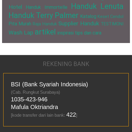
Handuk Lenuta
Hotel
Handuk Immortelle
Handuk Terry Palmer
Katalog
Keset Cendol
Supplier Handuk
Pita Murah
Raja Handuk
TESTIMONI
artikel
Wash Lap
inspirasi
tips dan cara
REKENING BANK
BSI (Bank Syariah Indonesia)
(Cab. Rungkut Surabaya)
1035-423-946
Mafula Oktriandra
422
[kode transfer dari lain bank:
]