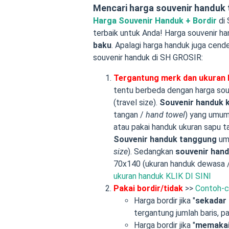
Mencari harga souvenir handuk 
Harga Souvenir Handuk + Bordir
di 
terbaik untuk Anda! Harga souvenir ha
baku
. Apalagi harga handuk juga cen
souvenir handuk di SH GROSIR:
Tergantung merk dan ukuran h
tentu berbeda dengan harga sou
(travel size).
Souvenir handuk k
tangan /
hand towel
) yang umum
atau pakai handuk ukuran sapu t
Souvenir handuk tanggung
um
size
). Sedangkan
souvenir han
70x140 (ukuran handuk dewasa 
ukuran handuk KLIK DI SINI
Pakai bordir/tidak
>>
Contoh-co
Harga bordir jika "
sekadar 
tergantung jumlah baris, pa
Harga bordir jika "
memakai