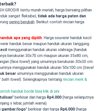
terbaik?
SH GROSIR tentu murah meriah, harga bersaing pilihan
nduk sangat fleksibel,
tidak ada harga paten dan
derung
sering berubah
. Berikut contoh rincian harga
anduk apa yang dipilih
. Harga souvenir handuk kecil
venir handuk besar maupun handuk ukuran tanggung
ecil
menggunakan handuk ukuran olahraga (handuk
nya berukuran 30x70 cm maupun ukuran 35x80 cm,
angan (
face towel
) yang umumnya berukuran 30x30 cm.
umnya menggunakan handuk ukuran 50x100 cm (
travel
duk besar
umumnya menggunakan handuk ukuran
/
bath towel
). Selengkapnya tentang
rincian merk &
ntoh handuk bordir bisa klik di sini
tulisan
" berkisar dari harga
Rp4.000
(harga selanjutnya
njang x lebar, jumlah warna).
 gambar/logo
" berkisar dari harga
Rp6.000
(harga