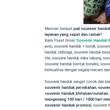
Mencari tempat
jual souvenir handu
layanan yang cepat dan ramah
?
Kami Pusat Grosir
Souvenir Handuk 
jenis; souvenir handuk + bordir, souven
handuk olahraga, souvenir handuk besa
tile, souvenir handuk mika tabung, sou
souvenir handuk bentuk boneka, souve
berkualitas dengan segala macam dan j
Souvenir handuk sangat cocok dan bias
souvenir handuk pernikahan
,
souven
s
ouvenir handuk khitanan/sunatan
,
mengenang 100 hari / 1000 hari me
souvenir handuk promosi
, souvenir