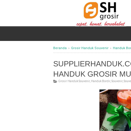
Beranda
›
Grosir Handuk Souvenir
›
Handuk Bor
SUPPLIERHANDUK.C
HANDUK GROSIR M
Grosir Handuk Souvenir
,
Handuk Bordir
,
Souvenir
,
Souv