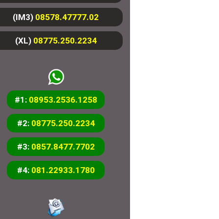
(IM3)
08578.47777.02
(XL)
08775.250.2234
#1:
08953.2536.1258
#2:
08775.250.2234
#3:
0857.8477.7702
#4:
081.22933.1780