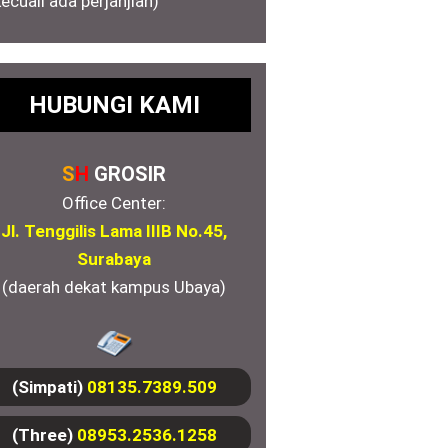
kecuali ada perjanjian)
HUBUNGI KAMI
S
H
GROSIR
Office Center:
Jl. Tenggilis Lama IIIB No.45,
Surabaya
(daerah dekat kampus Ubaya)
(Simpati)
08135.7389.509
(Three)
08953.2536.1258