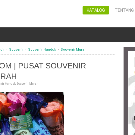
KATALOG
TENTANG 
dir
›
Souvenir
›
Souvenir Handuk
›
Souvenir Murah
OM | PUSAT SOUVENIR
URAH
enir Handuk
,
Souvenir Murah