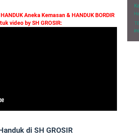
Ka
H
R HANDUK
Aneka Kemasan
& HANDUK BORDIR
tuk video by SH GROSIR:
T
in
 Handuk di SH GROSIR