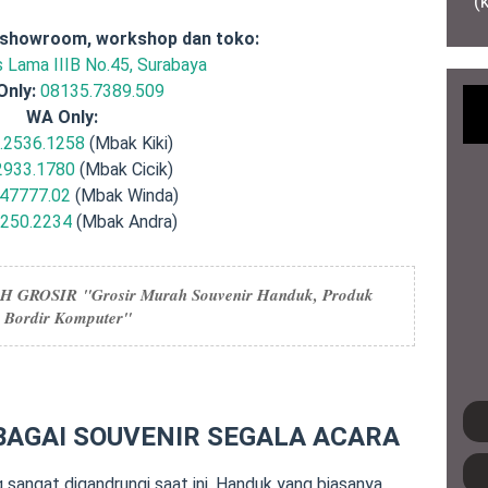
(
 showroom, workshop dan toko:
is Lama IIIB No.45, Surabaya
Only:
08135.7389.509
WA Only:
.2536.1258
(Mbak Kiki)
2933.1780
(Mbak Cicik)
47777.02
(Mbak Winda)
.250.2234
(Mbak Andra)
SH GROSIR
"
Grosir Murah Souvenir Handuk, Produk
a Bordir Komputer
"
BAGAI SOUVENIR SEGALA ACARA
 sangat digandrungi saat ini. Handuk yang biasanya