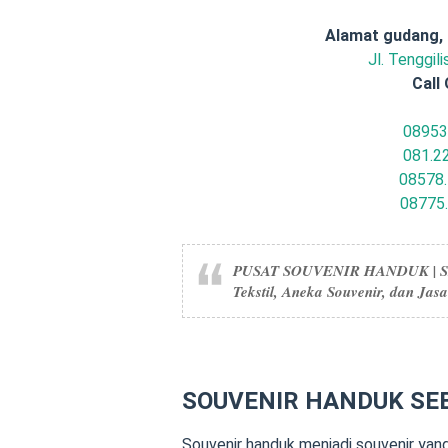
Alamat gudang,
Jl. Tenggil
Call 
08953
081.2
08578.
08775
PUSAT SOUVENIR HANDUK | 
Tekstil, Aneka Souvenir, dan Jas
SOUVENIR HANDUK SE
Souvenir handuk menjadi souvenir yang