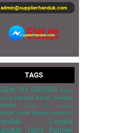
admin@supplierhanduk.com
TAGS
GEN SH GROSIR
Bahan
Handuk Bordir
Handuk
uvenir
halmer
Handuk Cuci Gudang
anduk Hotel
Handuk Immortelle
Handuk Lenuta
anduk Terry Palmer