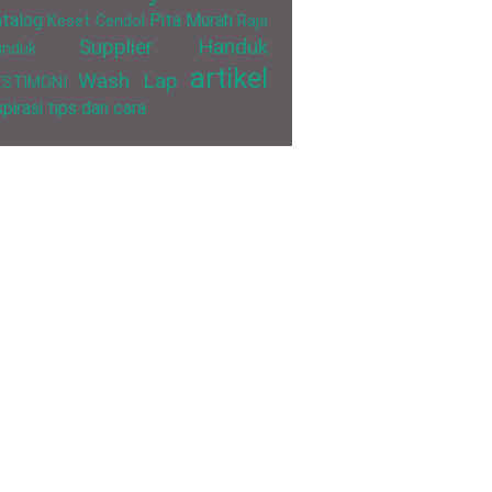
talog
Pita Murah
Keset Cendol
Raja
Supplier Handuk
anduk
artikel
Wash Lap
ESTIMONI
spirasi
tips dan cara