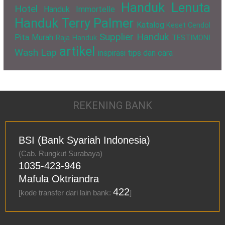
Handuk Lenuta
Hotel
Handuk Immortelle
Handuk Terry Palmer
Katalog
Keset Cendol
Supplier Handuk
Pita Murah
Raja Handuk
TESTIMONI
artikel
Wash Lap
inspirasi
tips dan cara
REKENING BANK
BSI (Bank Syariah Indonesia)
(Cab. Rungkut Surabaya)
1035-423-946
Mafula Oktriandra
422
[kode transfer dari lain bank:
]