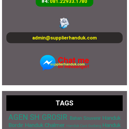
#4:
081.22933.1780
admin@supplierhanduk.com
TAGS
AGEN SH GROSIR
Handuk
Bahan Souvenir
Bordir
Handuk Chalmer
Handuk
Handuk Cuci Gudang