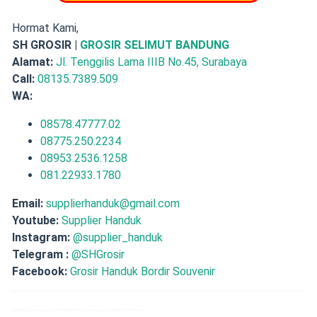
Hormat Kami,
SH GROSIR |
GROSIR SELIMUT BANDUNG
Alamat:
Jl. Tenggilis Lama IIIB No.45, Surabaya
Call:
08135.7389.509
WA:
08578.47777.02
08775.250.2234
08953.2536.1258
081.22933.1780
Email:
supplierhanduk@gmail.com
Youtube:
Supplier Handuk
Instagram:
@supplier_handuk
Telegram :
@SHGrosir
Facebook:
Grosir Handuk Bordir Souvenir
Kata kunci terkait: pusat grosir selimut di Bandung, grosir selimut Bandung, grosir selimut murah di Bandung, jual grosir selimut di Bandung, pusat grosir grosir selimut di
Bandung, Pusat grosir selimut di Malang, Gerai grosir selimut di Semarang