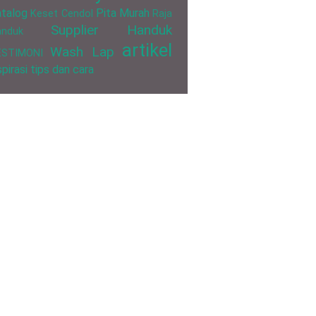
talog
Pita Murah
Keset Cendol
Raja
Supplier Handuk
anduk
artikel
Wash Lap
ESTIMONI
spirasi
tips dan cara