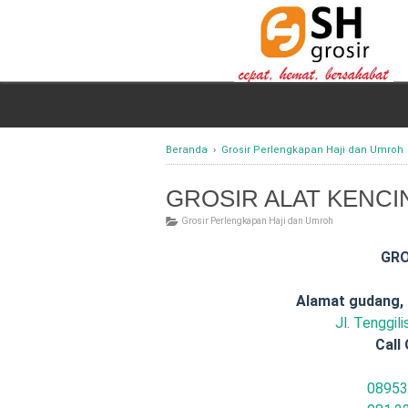
Beranda
›
Grosir Perlengkapan Haji dan Umroh
GROSIR ALAT KENCING
Grosir Perlengkapan Haji dan Umroh
GRO
Alamat gudang,
Jl. Tenggil
Call 
08953