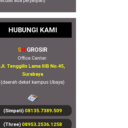
kecuali ada perjanjian)
HUBUNGI KAMI
S
H
GROSIR
Office Center:
Jl. Tenggilis Lama IIIB No.45,
Surabaya
(daerah dekat kampus Ubaya)
(Simpati)
08135.7389.509
(Three)
08953.2536.1258