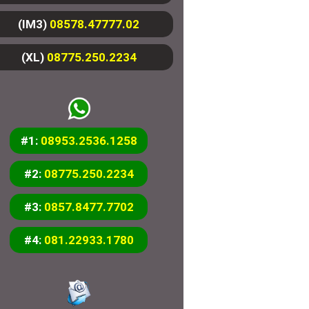
(IM3)
08578.47777.02
(XL)
08775.250.2234
#1:
08953.2536.1258
#2:
08775.250.2234
#3:
0857.8477.7702
#4:
081.22933.1780