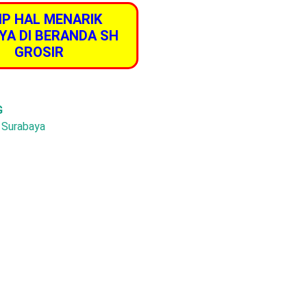
IP HAL MENARIK
YA DI BERANDA SH
GROSIR
G
, Surabaya