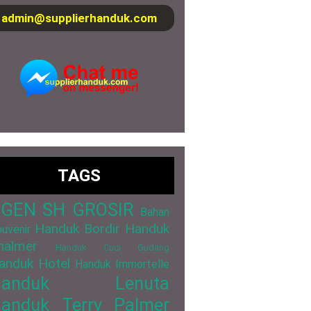
admin@supplierhanduk.com
TAGS
GEN SH GROSIR
Bahan
Handuk Bordir
Handuk
uvenir
halmer
Handuk Cuci Gudang
anduk Hotel
Handuk Immortelle
Handuk Lenuta
anduk Terry Palmer