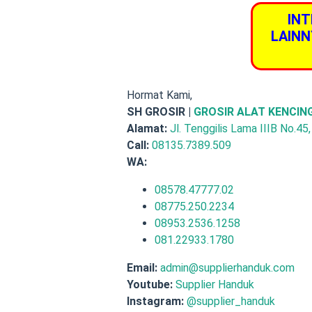
INT
LAINN
Hormat Kami,
SH GROSIR |
GROSIR ALAT KENCIN
Alamat:
Jl. Tenggilis Lama IIIB No.45
Call:
08135.7389.509
WA:
08578.47777.02
08775.250.2234
08953.2536.1258
081.22933.1780
Email:
admin@supplierhanduk.com
Youtube:
Supplier Handuk
Instagram:
@supplier_handuk