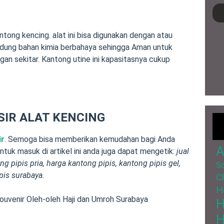
ong kencing. alat ini bisa digunakan dengan atau
dung bahan kimia berbahaya sehingga Aman untuk
ngan sekitar. Kantong utine ini kapasitasnya cukup
SIR ALAT KENCING
ir
. Semoga bisa memberikan kemudahan bagi Anda
A
tuk masuk di artikel ini anda juga dapat mengetik:
jual
ng pipis pria,
harga kantong pipis, kantong pipis gel,
So
pis surabaya.
C
H
ouvenir Oleh-oleh Haji dan Umroh Surabaya
H