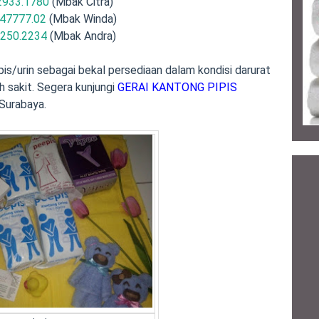
2933.1780
(Mbak Citra)
47777.02
(Mbak Winda)
.250.2234
(Mbak Andra)
pis/urin sebagai bekal persediaan dalam kondisi darurat
h sakit. Segera kunjungi
GERAI KANTONG PIPIS
Surabaya.