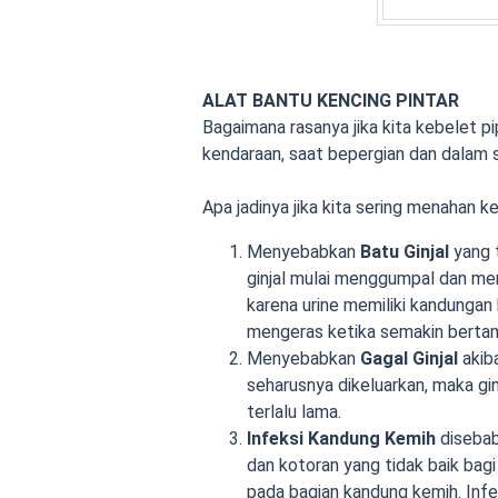
ALAT BANTU KENCING PINTAR
Bagaimana rasanya jika kita kebelet p
kendaraan, saat bepergian dan dalam si
Apa jadinya jika kita sering menahan k
Menyebabkan
Batu Ginjal
yang 
ginjal mulai menggumpal dan men
karena urine memiliki kandungan
mengeras ketika semakin berta
Menyebabkan
Gagal Ginjal
akib
seharusnya dikeluarkan, maka gi
terlalu lama.
Infeksi Kandung Kemih
disebab
dan kotoran yang tidak baik ba
pada bagian kandung kemih. Infek