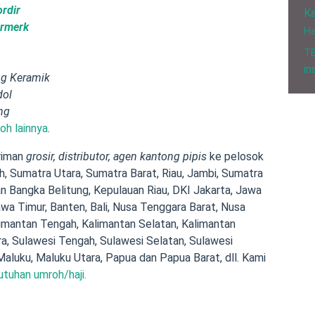
rdir
Ka
ermerk
H
T
in
g Keramik
dol
ng
oh lainnya
.
iriman
grosir, distributor, agen kantong pipis
ke pelosok
eh, Sumatra Utara, Sumatra Barat, Riau, Jambi, Sumatra
n Bangka Belitung, Kepulauan Riau, DKI Jakarta, Jawa
wa Timur, Banten, Bali, Nusa Tenggara Barat, Nusa
limantan Tengah, Kalimantan Selatan, Kalimantan
ra, Sulawesi Tengah, Sulawesi Selatan, Sulawesi
Maluku, Maluku Utara, Papua dan Papua Barat, dll. Kami
utuhan umroh/haji.