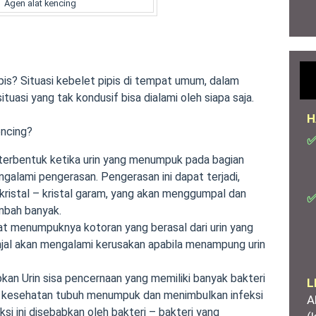
Agen alat kencing
ipis? Situasi kebelet pipis di tempat umum, dalam
tuasi yang tak kondusif bisa dialami oleh siapa saja.
H
encing?
✅
terbentuk ketika urin yang menumpuk pada bagian
galami pengerasan. Pengerasan ini dapat terjadi,
 kristal – kristal garam, yang akan menggumpal dan
✅
mbah banyak.
at menumpuknya kotoran yang berasal dari urin yang
njal akan mengalami kerusakan apabila menampung urin
kan Urin sisa pencernaan yang memiliki banyak bakteri
L
gi kesehatan tubuh menumpuk dan menimbulkan infeksi
A
si ini disebabkan oleh bakteri – bakteri yang