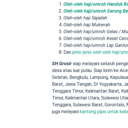
Oleh-oleh haji/umroh Handuk Bo
Oleh-oleh haji/umroh Sarung B
Oleh-oleh haji Sajadah
Oleh-oleh haji Mukenah
Oleh-oleh
haji/umroh
Gelas / Mu
Oleh-oleh
haji/umroh
Keset Cen
Oleh-oleh
haji/umroh
Lap Gantu
Dan
jenis-jenis
oleh-oleh
haji/umr
SH Grosir
siap melayani seluruh peng
desa atau luar pulau. Siap kirim ke Ac
Selatan, Bengkulu, Lampung, Kepulaua
Barat, Jawa Tengah, DI Yogyakarta, Ja
Tenggara Timur, Kalimantan Barat, Ka
Timur, Kalimantan Utara, Sulawesi Uta
Tenggara, Sulawesi Barat, Gorontalo, 
juga melayani
kantong pipis untuk keb