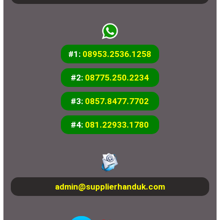
#1:
08953.2536.1258
#2:
08775.250.2234
#3:
0857.8477.7702
#4:
081.22933.1780
admin@supplierhanduk.com