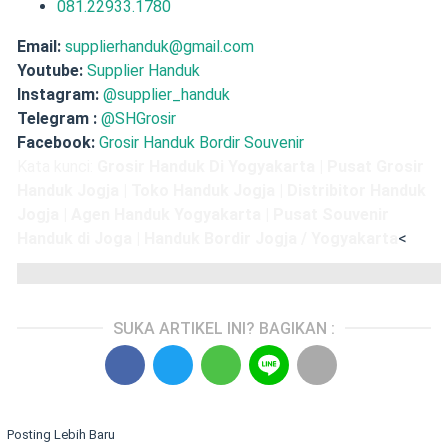
081.22933.1780
Email:
supplierhanduk@gmail.com
Youtube:
Supplier Handuk
Instagram:
@supplier_handuk
Telegram :
@SHGrosir
Facebook:
Grosir Handuk Bordir Souvenir
Kata kunci:
Grosir Handuk Di Yogyakarta | Pusat Grosir
Handuk Jogja | Toko Handuk Jogja | Distribitor Handuk
Jogja | Agen Handuk Yogyakarta | Pusat Souvenir
Handuk di Joga | Handuk Bordir Jogja / Yogyakarta
<
SUKA ARTIKEL INI? BAGIKAN :
Posting Lebih Baru