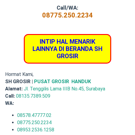
Call/WA:
08775.250.2234
INTIP HAL MENARIK
LAINNYA DI BERANDA SH
GROSIR
Hormat Kami,
SH GROSIR |
PUSAT GROSIR HANDUK
Alamat:
Jl. Tenggilis Lama IIIB No.45, Surabaya
Call:
08135.7389.509
WA:
08578.47777.02
08775.250.2234
08953.2536.1258