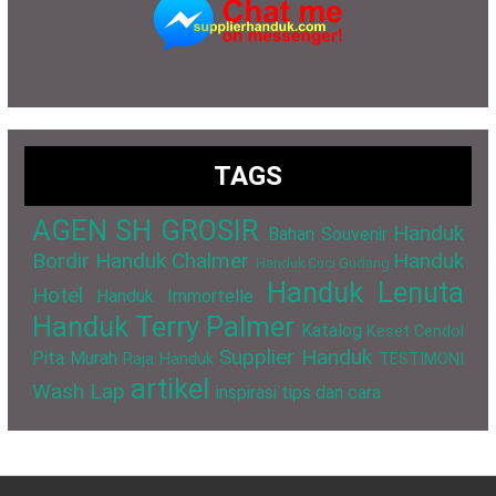
TAGS
AGEN SH GROSIR
Handuk
Bahan Souvenir
Bordir
Handuk Chalmer
Handuk
Handuk Cuci Gudang
Handuk Lenuta
Hotel
Handuk Immortelle
Handuk Terry Palmer
Katalog
Keset Cendol
Supplier Handuk
Pita Murah
Raja Handuk
TESTIMONI
artikel
Wash Lap
inspirasi
tips dan cara