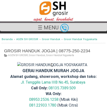
☰ MENU
Beranda
›
AGEN SH GROSIR
›
Grosir Handuk
›
Grosir Handuk Yogyakarta
GROSIR HANDUK JOGJA | 08775-250-2234
AGEN SH GROSIR
,
Grosir Handuk
,
Grosir Handuk Yogyakarta
GERAI HANDUK MURAH JOGJA
Alamat gudang, showroom, workshop dan toko:
Jl. Tenggilis Lama IIIB No.45, Surabaya
Call Only:
08135.7389.509
WA Only:
08953.2536.1258
(Mbak Kiki)
081.22933.1780
(Mbak Citra)