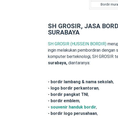
Bordir mura
SH GROSIR, JASA BOR
SURABAYA
SH GROSIR (HUSSEIN BORDIR)
merupa
ingin melakukan pembordiran dengan 
komputer berteknologi, SH GROSIR t
surabaya,
diantaranya:
- bordir
lambang &
nama sekolah
,
- logo bordir perkantoran
,
- bordir pangkat TNI
,
- bordir emblem
,
-
souvenir handuk bordir
,
- bordir logo perusahaan
,