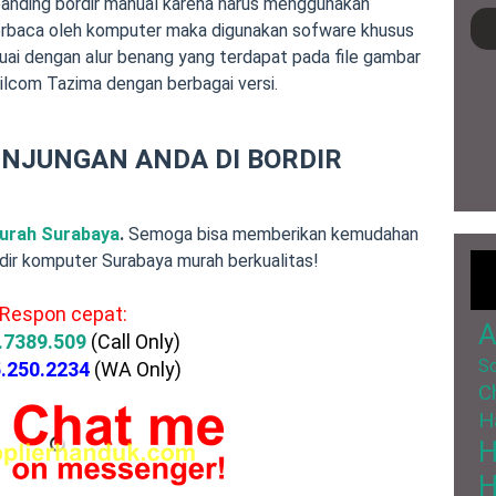
ibanding bordir manual karena harus menggunakan
 terbaca oleh komputer maka digunakan sofware khusus
uai dengan alur benang yang terdapat pada file gambar
ilcom Tazima dengan berbagai versi.
UNJUNGAN ANDA DI BORDIR
murah Surabaya
.
Semoga bisa memberikan kemudahan
dir komputer Surabaya murah berkualitas!
Respon cepat:
A
.7389.509
(Call Only)
So
.250.2234
(WA Only)
C
H
H