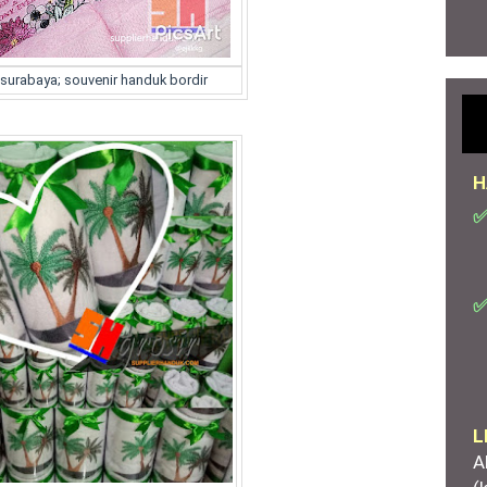
 surabaya; souvenir handuk bordir
H
✅
✅
L
A