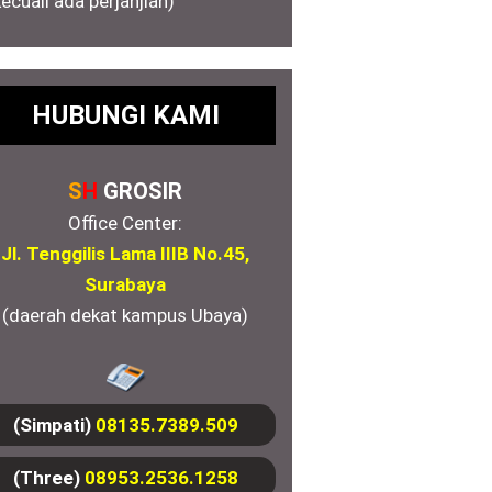
kecuali ada perjanjian)
HUBUNGI KAMI
S
H
GROSIR
Office Center:
Jl. Tenggilis Lama IIIB No.45,
Surabaya
(daerah dekat kampus Ubaya)
(Simpati)
08135.7389.509
(Three)
08953.2536.1258