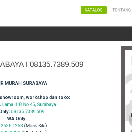
KATALOG
TENTANG 
AYA I 08135.7389.509
IR MURAH SURABAYA
 showroom, workshop dan toko:
is Lama IIIB No.45, Surabaya
Only:
08135.7389.509
WA Only:
.2536.1258
(Mbak Kiki)