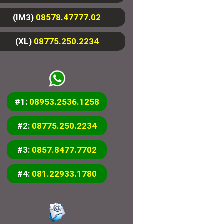
(IM3)
08578.47777.02
(XL)
08775.250.2234
#1:
08953.2536.1258
#2:
08775.250.2234
#3:
0857.8477.7702
#4:
081.22933.1780