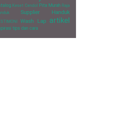
talog
Pita Murah
Keset Cendol
Raja
Supplier Handuk
anduk
artikel
Wash Lap
ESTIMONI
spirasi
tips dan cara