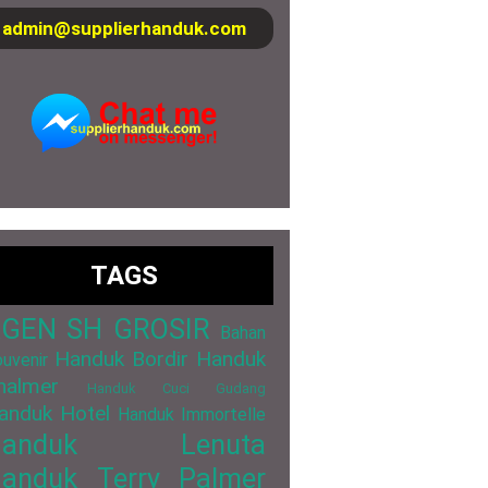
admin@supplierhanduk.com
TAGS
GEN SH GROSIR
Bahan
Handuk Bordir
Handuk
uvenir
halmer
Handuk Cuci Gudang
anduk Hotel
Handuk Immortelle
Handuk Lenuta
anduk Terry Palmer