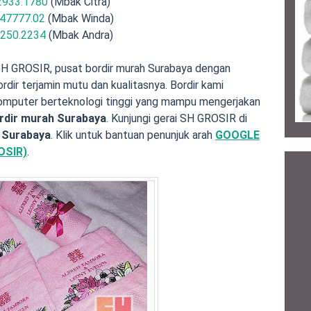
2933.1780
(Mbak Citra)
47777.02
(Mbak Winda)
.250.2234
(Mbak Andra)
SH GROSIR, pusat bordir murah Surabaya dengan
dir terjamin mutu dan kualitasnya. Bordir kami
omputer berteknologi tinggi yang mampu mengerjakan
rdir murah Surabaya
. Kunjungi gerai SH GROSIR di
, Surabaya
. Klik untuk bantuan penunjuk arah
GOOGLE
OSIR)
.