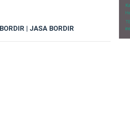
Ka
H
T
BORDIR | JASA BORDIR
in