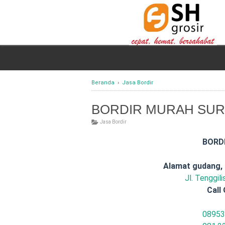
Beranda
›
Jasa Bordir
BORDIR MURAH SURAB
Jasa Bordir
BORD
Alamat gudang,
Jl. Tenggil
Call 
08953