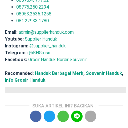
08578.47777.02
08775.250.2234
08953.2536.1258
081.22933.1780
Email:
admin@supplierhanduk.com
Youtube:
Supplier Handuk
Instagram:
@supplier_handuk
Telegram :
@SHGrosir
Facebook:
Grosir Handuk Bordir Souvenir
Recomended:
Handuk Berbagai Merk
,
Souvenir Handuk
,
Info Grosir Handuk
SUKA ARTIKEL INI? BAGIKAN :