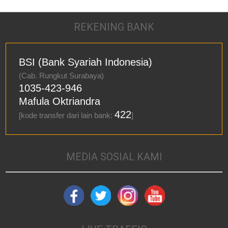
REKENING BANK
BSI (Bank Syariah Indonesia)
(Cab. Rungkut Surabaya)
1035-423-946
Mafula Oktriandra
422
[kode transfer dari lain bank:
]
MEDIA SOSIAL KAMI