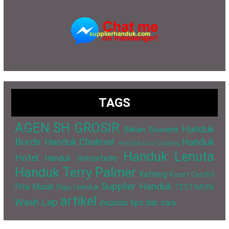
TAGS
AGEN SH GROSIR
Handuk
Bahan Souvenir
Bordir
Handuk Chalmer
Handuk
Handuk Cuci Gudang
Handuk Lenuta
Hotel
Handuk Immortelle
Handuk Terry Palmer
Katalog
Keset Cendol
Supplier Handuk
Pita Murah
Raja Handuk
TESTIMONI
artikel
Wash Lap
inspirasi
tips dan cara