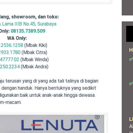
ang, showroom, dan toko:
is Lama IIIB No.45, Surabaya
Only:
08135.7389.509
WA Only:
.2536.1258
(Mbak Kiki)
H
2933.1780
(Mbak Citra)
✅
47777.02
(Mbak Winda)
.250.2234
(Mbak Andra)
u terusan yang di yang ada tali talinya di bagian
✅
a dengan handuk. Hanya bentuknya yang sedikit
igunakan baik untuk anak-anak hingga dewasa.
cam-macam.
L
A