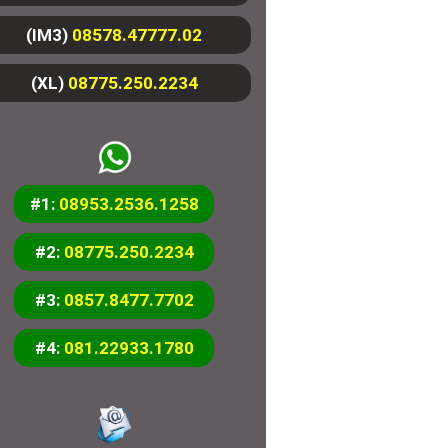
(IM3)
08578.47777.02
(XL)
08775.250.2234
#1:
08953.2536.1258
#2:
08775.250.2234
#3:
0857.8477.7702
#4:
081.22933.1780