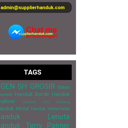
admin@supplierhanduk.com
TAGS
GEN SH GROSIR
Bahan
Handuk Bordir
Handuk
uvenir
halmer
Handuk Cuci Gudang
anduk Hotel
Handuk Immortelle
Handuk Lenuta
anduk Terry Palmer