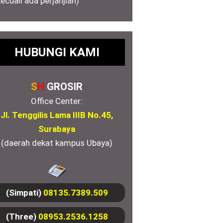
kecuali ada perjanjian)
HUBUNGI KAMI
S
H
GROSIR
Office Center:
Jl. Tenggilis Lama IIIB No.45,
Surabaya
(daerah dekat kampus Ubaya)
(Simpati)
08135.7389.509
(Three)
08953.2536.1258