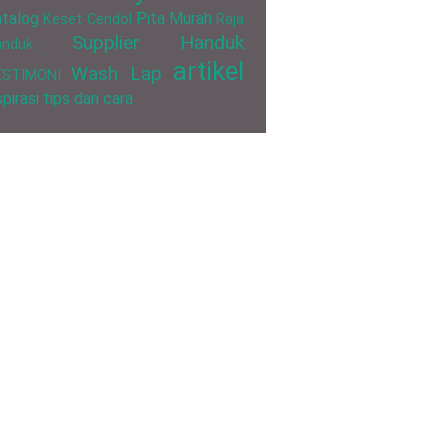
talog
Pita Murah
Keset Cendol
Raja
Supplier Handuk
anduk
artikel
Wash Lap
ESTIMONI
spirasi
tips dan cara