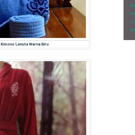
Ka
H
T
in
 Kimono Lenuta Warna Biru