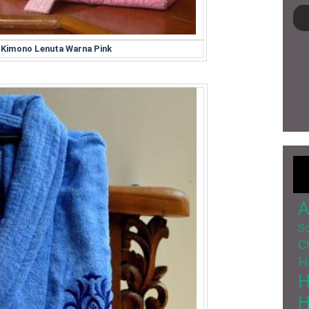
 Kimono Lenuta Warna Pink
A
So
C
H
H