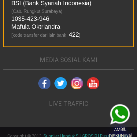
BSI (Bank Syariah Indonesia)
(Cab. Rungkut Surabaya)
1035-423-946
Mafula Oktriandra
422
[kode transfer dari lain bank:
]
MEDIA SOSIAL KAMI
LIVE TRAFFIC
AMBIL
DISKONnya!
Copyright © 2013.
Supplier Handuk SH GROSIR | Pusat Sajadah,