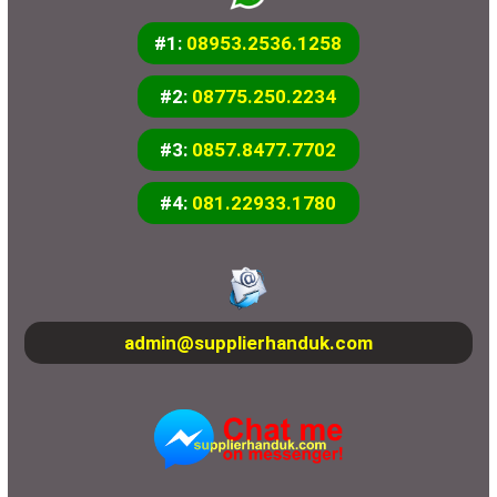
#1:
08953.2536.1258
#2:
08775.250.2234
#3:
0857.8477.7702
#4:
081.22933.1780
admin@supplierhanduk.com