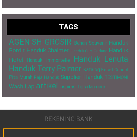
TAGS
AGEN SH GROSIR
Handuk
Bahan Souvenir
Bordir
Handuk Chalmer
Handuk
Handuk Cuci Gudang
Handuk Lenuta
Hotel
Handuk Immortelle
Handuk Terry Palmer
Katalog
Keset Cendol
Supplier Handuk
Pita Murah
Raja Handuk
TESTIMONI
artikel
Wash Lap
inspirasi
tips dan cara
REKENING BANK