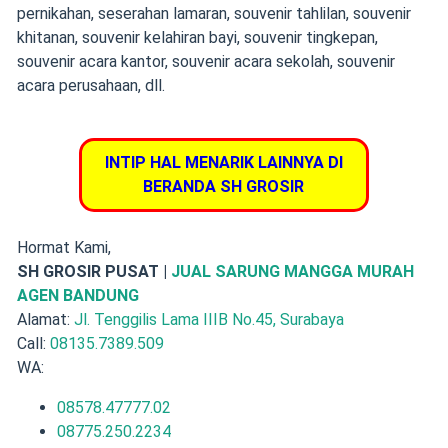
pernikahan
,
seserahan lamaran
,
souvenir tahlilan
,
souvenir
khitanan
,
souvenir kelahiran bayi
, souvenir tingkepan,
souvenir acara kantor, souvenir acara sekolah, souvenir
acara perusahaan, dll.
INTIP HAL MENARIK LAINNYA DI
BERANDA SH GROSIR
Hormat Kami,
SH GROSIR PUSAT |
JUAL SARUNG MANGGA MURAH
AGEN BANDUNG
Alamat:
Jl. Tenggilis Lama IIIB No.45, Surabaya
Call:
08135.7389.509
WA:
08578.47777.02
08775.250.2234