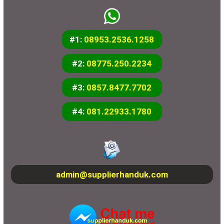
#1:
08953.2536.1258
#2:
08775.250.2234
#3:
0857.8477.7702
#4:
081.22933.1780
admin@supplierhanduk.com