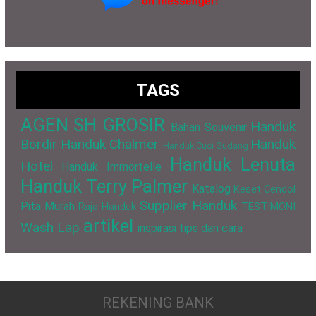
TAGS
AGEN SH GROSIR
Handuk
Bahan Souvenir
Bordir
Handuk Chalmer
Handuk
Handuk Cuci Gudang
Handuk Lenuta
Hotel
Handuk Immortelle
Handuk Terry Palmer
Katalog
Keset Cendol
Supplier Handuk
Pita Murah
Raja Handuk
TESTIMONI
artikel
Wash Lap
inspirasi
tips dan cara
REKENING BANK