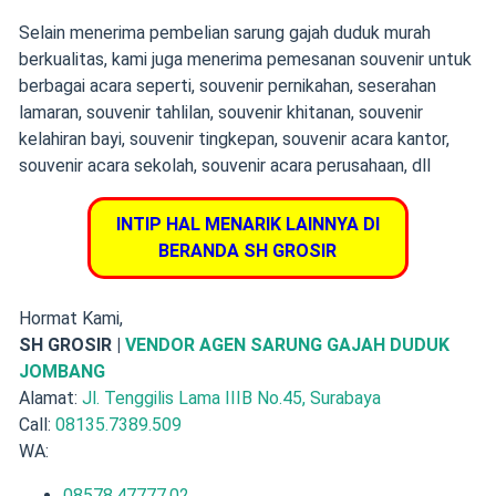
Selain menerima pembelian sarung gajah duduk murah
berkualitas,
kami juga menerima pemesanan souvenir
untuk
berbagai acara seperti,
souvenir pernikahan
,
seserahan
lamaran
,
souvenir tahlilan
,
souvenir khitanan
,
souvenir
kelahiran bayi
, souvenir tingkepan, souvenir acara kantor,
souvenir acara sekolah, souvenir acara perusahaan, dll
INTIP HAL MENARIK LAINNYA DI
BERANDA SH GROSIR
Hormat Kami,
SH GROSIR |
VENDOR AGEN SARUNG GAJAH DUDUK
JOMBANG
Alamat:
Jl. Tenggilis Lama IIIB No.45, Surabaya
Call:
08135.7389.509
WA:
08578.47777.02