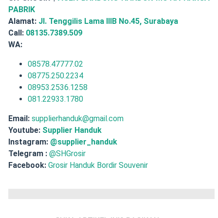
PABRIK
Alamat:
Jl. Tenggilis Lama IIIB No.45, Surabaya
Call:
08135.7389.509
WA:
08578.47777.02
08775.250.2234
08953.2536.1258
081.22933.1780
Email:
supplierhanduk@gmail.com
Youtube:
Supplier Handuk
Instagram:
@supplier_handuk
Telegram :
@SHGrosir
Facebook:
Grosir Handuk Bordir Souvenir