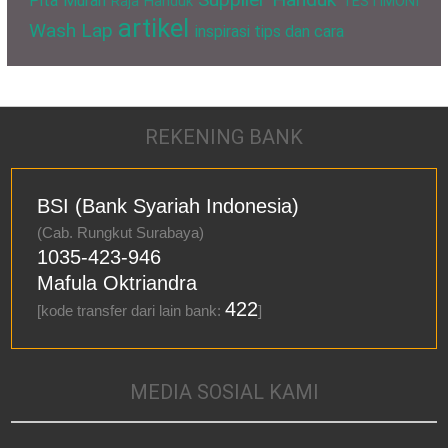
Pita Murah
Raja Handuk
TESTIMONI
artikel
Wash Lap
inspirasi
tips dan cara
REKENING BANK
BSI (Bank Syariah Indonesia)
(Cab. Rungkut Surabaya)
1035-423-946
Mafula Oktriandra
422
[kode transfer dari lain bank:
]
MEDIA SOSIAL KAMI