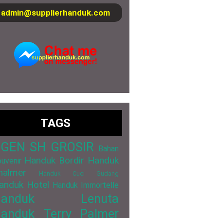
admin@supplierhanduk.com
TAGS
GEN SH GROSIR
Bahan
Handuk Bordir
Handuk
uvenir
halmer
Handuk Cuci Gudang
anduk Hotel
Handuk Immortelle
Handuk Lenuta
anduk Terry Palmer