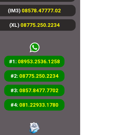
(IM3)
08578.47777.02
(XL)
08775.250.2234
#1:
08953.2536.1258
#2:
08775.250.2234
#3:
0857.8477.7702
#4:
081.22933.1780