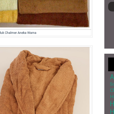
uk Chalmer Aneka Warna
A
So
C
H
H