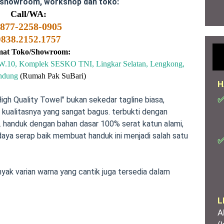
 showroom, workshop dan toko:
Call/WA:
877-2258-0905
0838.2152.1757
mat Toko/Showroom:
/RW.10, Komplek SESKO TNI, Lingkar Selatan, Lengkong,
ndung
(Rumah Pak SuBari)
H
✅
gh Quality Towel" bukan sekedar tagline biasa,
kualitasnya yang sangat bagus. terbukti dengan
. handuk dengan bahan dasar 100% serat katun alami,
daya serap baik membuat handuk ini menjadi salah satu
✅
nyak varian warna yang cantik juga tersedia dalam
L
A