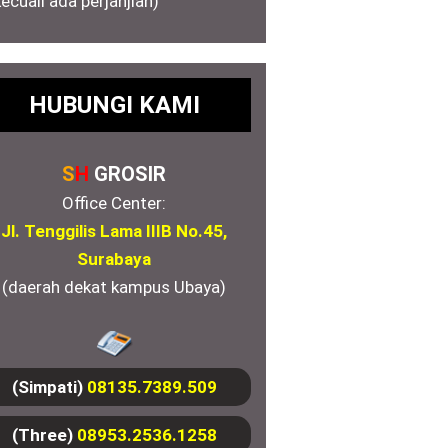
kecuali ada perjanjian)
HUBUNGI KAMI
S
H
GROSIR
Office Center:
Jl. Tenggilis Lama IIIB No.45,
Surabaya
(daerah dekat kampus Ubaya)
(Simpati)
08135.7389.509
(Three)
08953.2536.1258