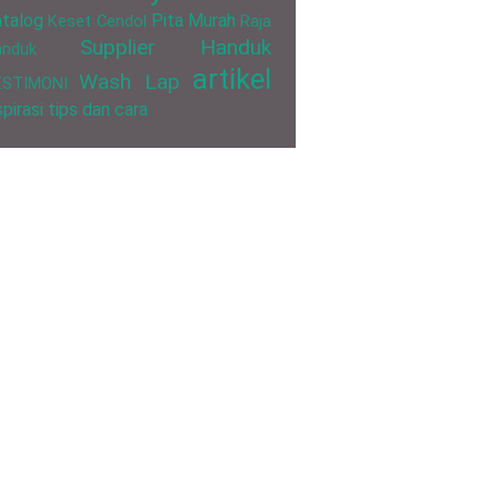
talog
Pita Murah
Keset Cendol
Raja
Supplier Handuk
anduk
artikel
Wash Lap
ESTIMONI
spirasi
tips dan cara