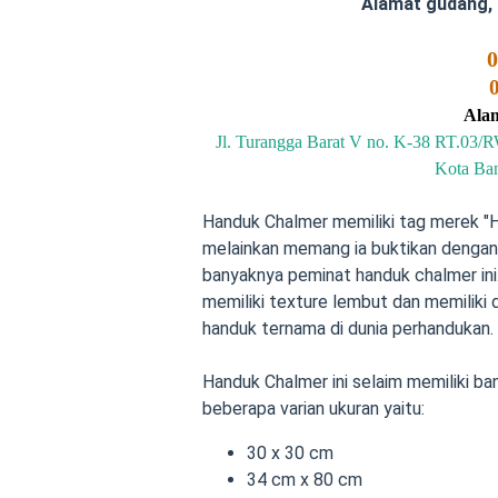
Alamat gudang,
0
Ala
Jl. Turangga Barat V no. K-38 RT.03
Kota Ba
Handuk Chalmer memiliki tag merek "Hi
melainkan memang ia buktikan dengan 
banyaknya peminat handuk chalmer ini
memiliki texture lembut dan memiliki 
handuk ternama di dunia perhandukan.
Handuk Chalmer ini selaim memiliki ba
beberapa varian ukuran yaitu:
30 x 30 cm
34 cm x 80 cm