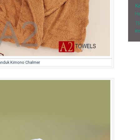
Ka
H
T
in
nduk Kimono Chalmer