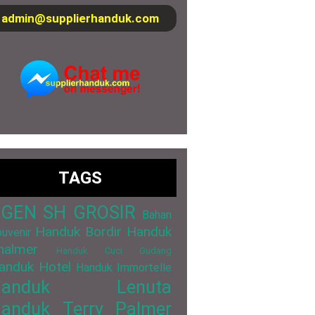
admin@supplierhanduk.com
TAGS
GEN SH GROSIR
Bahan
Handuk Bordir
Handuk
uvenir
halmer
Handuk Cuci Gudang
anduk Hotel
Handuk Immortelle
Handuk Lenuta
anduk Terry Palmer