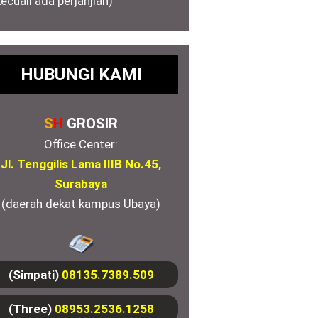
kecuali ada perjanjian)
HUBUNGI KAMI
S
H
GROSIR
Office Center:
Jl. Tenggilis Lama IIIB No.45,
Surabaya
(daerah dekat kampus Ubaya)
(Simpati)
08135.7389.509
(Three)
08953.2536.1258