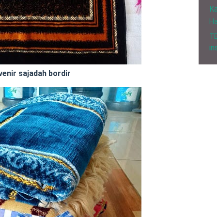
Ka
H
T
in
enir sajadah bordir