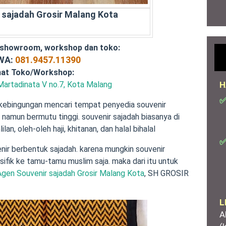
 sajadah Grosir Malang Kota
 showroom, workshop dan toko:
/WA:
081.9457.11390
at Toko/Workshop:
H
Martadinata V no.7, Kota Malang
✅
kebingungan mencari tempat penyedia souvenir
namun bermutu tinggi. souvenir sajadah biasanya di
an, oleh-oleh haji, khitanan, dan halal bihalal
✅
ir berbentuk sajadah. karena mungkin souvenir
ifik ke tamu-tamu muslim saja. maka dari itu untuk
Agen Souvenir sajadah Grosir Malang Kota
, SH GROSIR
L
A