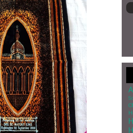
A
So
C
H
H