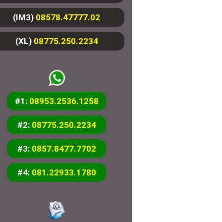
(IM3)
08578.47777.02
(XL)
08775.250.2234
#1:
08953.2536.1258
#2:
08775.250.2234
#3:
0857.8477.7702
#4:
081.22933.1780