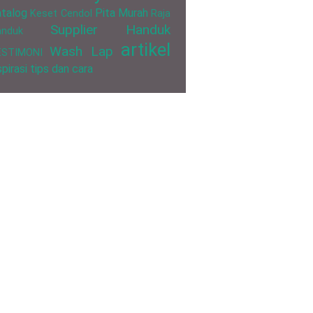
talog
Pita Murah
Keset Cendol
Raja
Supplier Handuk
anduk
artikel
Wash Lap
ESTIMONI
spirasi
tips dan cara