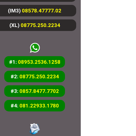
(IM3)
08578.47777.02
(XL)
08775.250.2234
#1:
08953.2536.1258
#2:
08775.250.2234
#3:
0857.8477.7702
#4:
081.22933.1780