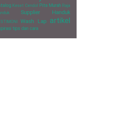
talog
Pita Murah
Keset Cendol
Raja
Supplier Handuk
anduk
artikel
Wash Lap
ESTIMONI
spirasi
tips dan cara