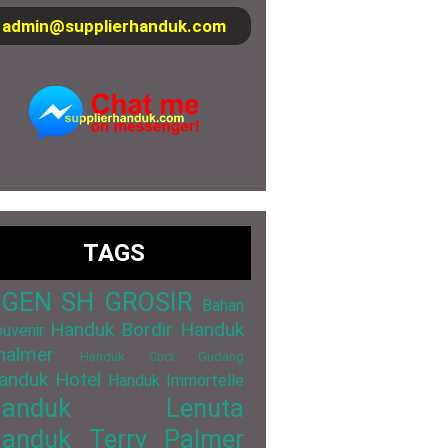
admin@supplierhanduk.com
TAGS
GEN SH GROSIR
Bahan
Handuk Bordir
Handuk
uvenir
halmer
Handuk Cuci Gudang
anduk Hotel
Handuk Immortelle
Handuk Lenuta
anduk Terry Palmer