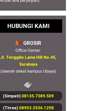
kecuali ada perjanjian)
HUBUNGI KAMI
S
H
GROSIR
Office Center:
Jl. Tenggilis Lama IIIB No.45,
Surabaya
(daerah dekat kampus Ubaya)
(Simpati)
08135.7389.509
(Three)
08953.2536.1258