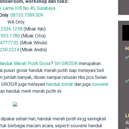
 showroom, workshop dan toko:
is Lama IIIB No.45, Surabaya
 Only
:
08135.7389.509
WA Only:
.2536.1258
(Mbak Kiki)
2933.1780
(Mbak Citra)
47777.02
(Mbak Winda)
H
.250.2234
(Mbak Andra)
✅
Handuk Merah Putih Grosir
?
SH GROSIR
merupakan
ai pusat grosir handuk merah putih siap melayani beli
 jumlah banyak, ribuan sampai ratusan ribu pcs.Selain
✅
H GROSIR juga melayani
handuk bordir
dan juga
souvenir
n handuk merk merah putih ini.
L
ipakai sehari hari, handuk merah putih ini jg seringkali
A
ntuk berbagai macam acara, seperti souvenir handuk