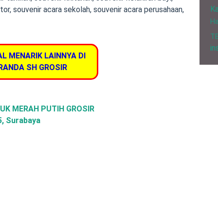
Ka
tor, souvenir acara sekolah, souvenir acara perusahaan,
H
T
in
AL MENARIK LAINNYA DI
RANDA SH GROSIR
UK MERAH PUTIH GROSIR
45, Surabaya