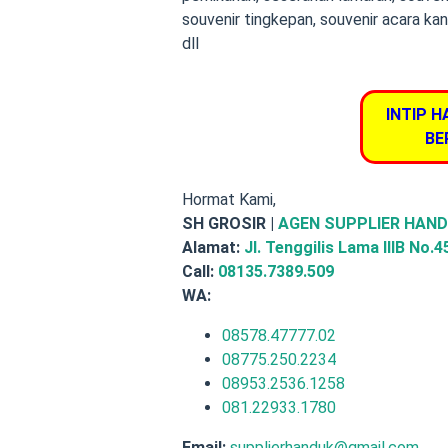
souvenir tingkepan, souvenir acara kan
dll
INTIP H
BE
Hormat Kami,
SH GROSIR |
AGEN SUPPLIER HAND
Alamat:
Jl. Tenggilis Lama IIIB No.
Call:
08135.7389.509
WA:
08578.47777.02
08775.250.2234
08953.2536.1258
081.22933.1780
Email:
supplierhanduk@gmail.com