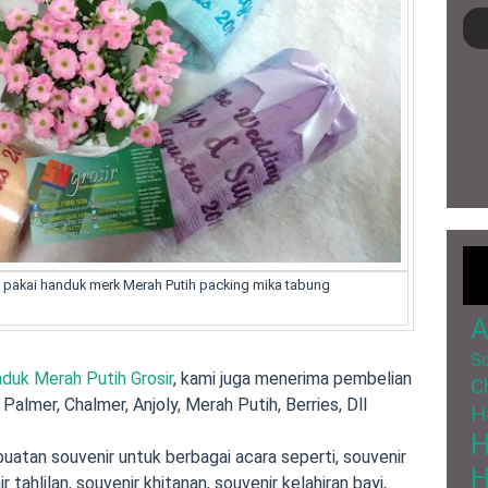
n
pakai handuk merk Merah Putih packing mika tabung
A
So
duk Merah Putih Grosir
,
kami juga menerima pembelian
C
Palmer, Chalmer, Anjoly, Merah Putih, Berries, Dll
H
uatan souvenir
untuk berbagai acara seperti,
souvenir
H
r tahlilan
,
souvenir khitanan
,
souvenir kelahiran bayi
,