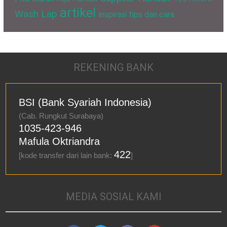
artikel
Wash Lap
inspirasi
tips dan cara
REKENING BANK
BSI (Bank Syariah Indonesia)
(Cab. Rungkut Surabaya)
1035-423-946
Mafula Oktriandra
422
[kode transfer dari lain bank:
]
MEDIA SOSIAL KAMI