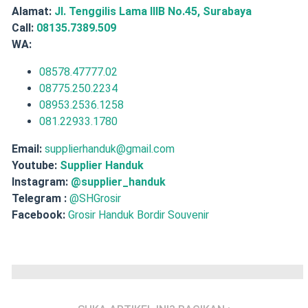
Alamat:
Jl. Tenggilis Lama IIIB No.45, Surabaya
Call:
08135.7389.509
WA:
08578.47777.02
08775.250.2234
08953.2536.1258
081.22933.1780
Email:
supplierhanduk@gmail.com
Youtube:
Supplier Handuk
Instagram:
@supplier_handuk
Telegram :
@SHGrosir
Facebook:
Grosir Handuk Bordir Souvenir