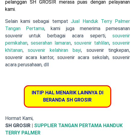
pelanggan SH GROSIR merasa puas dengan pelayanan
kami.
Selain kami sebagai tempat
Jual Handuk Terry Palmer
Tangan Pertama
,
kami juga menerima pemesanan
souvenir
untuk berbagai acara seperti,
souvenir
pernikahan
,
seserahan lamaran
,
souvenir tahlilan
,
souvenir
khitanan
,
souvenir kelahiran bayi
, souvenir tingkepan,
souvenir acara kantor, souvenir acara sekolah, souvenir
acara perusahaan, dll
INTIP HAL MENARIK LAINNYA DI
BERANDA SH GROSIR
Hormat Kami,
SH GROSIR |
SUPPLIER TANGAN PERTAMA HANDUK
TERRY PALMER