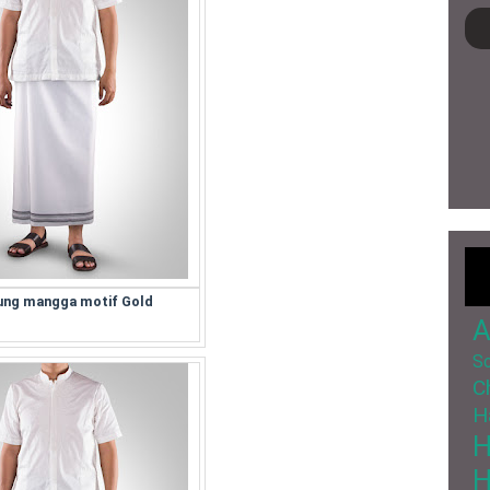
ung mangga motif Gold
A
So
C
H
H