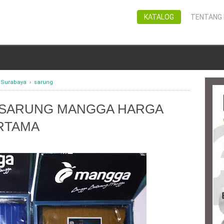
KATALOG
TENTANG 
 Surabaya
›
sarung
 SARUNG MANGGA HARGA
RTAMA