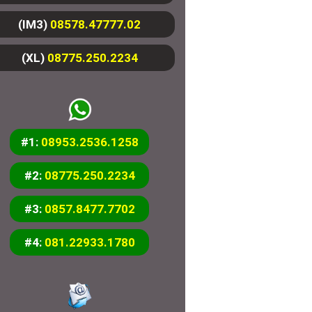
(IM3)
08578.47777.02
(XL)
08775.250.2234
#1:
08953.2536.1258
#2:
08775.250.2234
#3:
0857.8477.7702
#4:
081.22933.1780