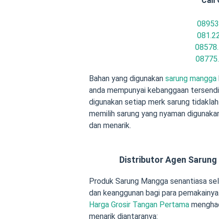
Call 
08953
081.2
08578.
08775
Bahan yang digunakan
sarung mangga
anda mempunyai kebanggaan tersendir
digunakan setiap merk sarung tidakla
memilih sarung yang nyaman digunaka
dan menarik.
Distributor Agen Sarun
Produk Sarung Mangga senantiasa se
dan keanggunan bagi para pemakainya.
Harga Grosir Tangan Pertama
menghad
menarik diantaranya: