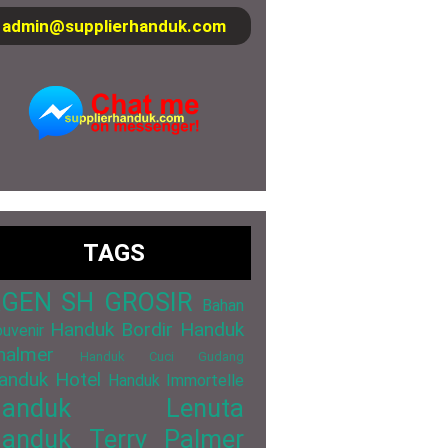
admin@supplierhanduk.com
TAGS
GEN SH GROSIR
Bahan
Handuk Bordir
Handuk
uvenir
halmer
Handuk Cuci Gudang
anduk Hotel
Handuk Immortelle
Handuk Lenuta
anduk Terry Palmer