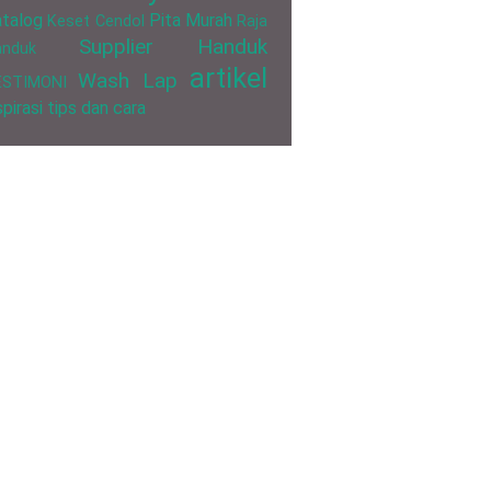
talog
Pita Murah
Keset Cendol
Raja
Supplier Handuk
anduk
artikel
Wash Lap
ESTIMONI
spirasi
tips dan cara