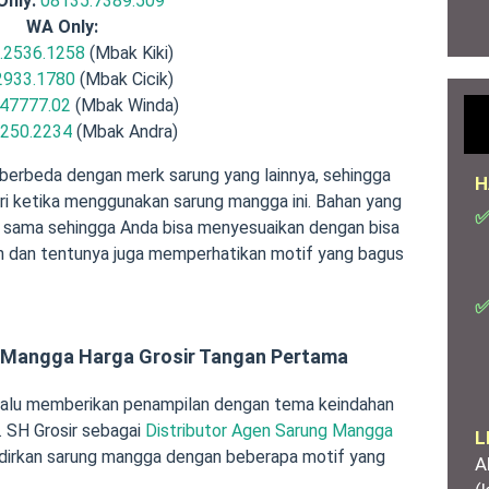
Only:
08135.7389.509
WA Only:
.2536.1258
(Mbak Kiki)
2933.1780
(Mbak Cicik)
47777.02
(Mbak Winda)
.250.2234
(Mbak Andra)
berbeda dengan merk sarung yang lainnya, sehingga
H
i ketika menggunakan sarung mangga ini. Bahan yang
✅
h sama sehingga Anda bisa menyesuaikan dengan bisa
n dan tentunya juga memperhatikan motif yang bagus
✅
g Mangga Harga Grosir Tangan Pertama
lalu memberikan penampilan dengan tema keindahan
 SH Grosir sebagai
Distributor Agen Sarung Mangga
L
irkan sarung mangga dengan beberapa motif yang
A