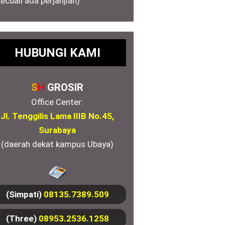
kecuali ada perjanjian)
HUBUNGI KAMI
S
H
GROSIR
Office Center:
Jl. Tenggilis Lama IIIB No.45,
Surabaya
(daerah dekat kampus Ubaya)
(Simpati)
08135.7389.509
(Three)
08953.2536.1258