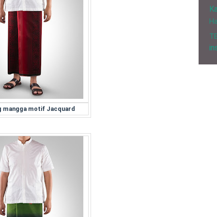
Ka
H
T
in
g mangga motif Jacquard