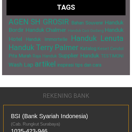
TAGS
AGEN SH GROSIR
Handuk
Bahan Souvenir
Bordir
Handuk Chalmer
Handuk
Handuk Cuci Gudang
Handuk Lenuta
Hotel
Handuk Immortelle
Handuk Terry Palmer
Katalog
Keset Cendol
Supplier Handuk
Pita Murah
Raja Handuk
TESTIMONI
artikel
Wash Lap
inspirasi
tips dan cara
REKENING BANK
BSI (Bank Syariah Indonesia)
(Cab. Rungkut Surabaya)
1035-423-946