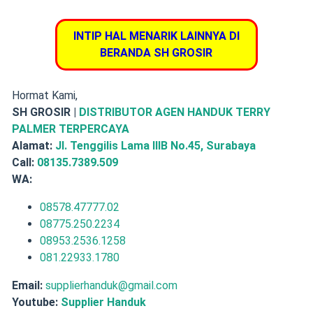
INTIP HAL MENARIK LAINNYA DI
BERANDA SH GROSIR
Hormat Kami,
SH GROSIR |
DISTRIBUTOR AGEN HANDUK TERRY
PALMER TERPERCAYA
Alamat:
Jl. Tenggilis Lama IIIB No.45, Surabaya
Call:
08135.7389.509
WA:
08578.47777.02
08775.250.2234
08953.2536.1258
081.22933.1780
Email:
supplierhanduk@gmail.com
Youtube:
Supplier Handuk