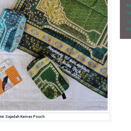
Ka
H
T
in
nir Sajadah Kemas Pouch