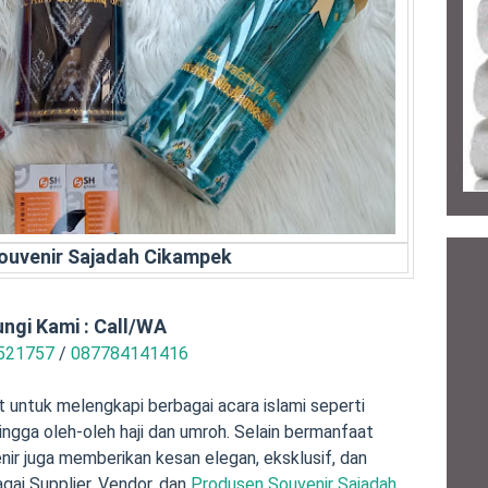
ouvenir Sajadah Cikampek
ngi Kami : Call/WA
521757
/
087784141416
it untuk melengkapi berbagai acara islami seperti
 hingga oleh-oleh haji dan umroh. Selain bermanfaat
enir juga memberikan kesan elegan, eksklusif, dan
gai Supplier, Vendor, dan
Produsen Souvenir Sajadah