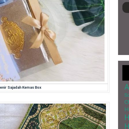
A
enir Sajadah Kemas Box
So
C
H
H