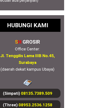
kecuali ada perjanjian)
HUBUNGI KAMI
S
H
GROSIR
Office Center:
Jl. Tenggilis Lama IIIB No.45,
Surabaya
(daerah dekat kampus Ubaya)
(Simpati)
08135.7389.509
(Three)
08953.2536.1258