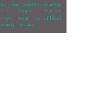
talog
Pita Murah
Keset Cendol
Raja
Supplier Handuk
anduk
artikel
Wash Lap
ESTIMONI
spirasi
tips dan cara