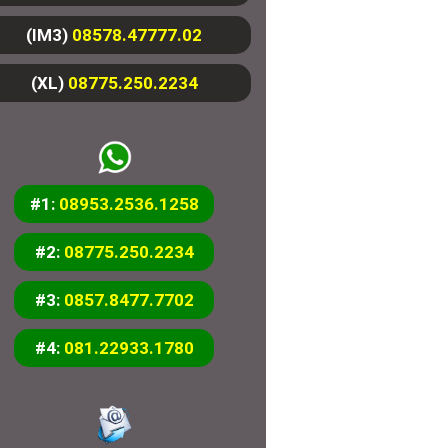
(IM3)
08578.47777.02
(XL)
08775.250.2234
#1:
08953.2536.1258
#2:
08775.250.2234
#3:
0857.8477.7702
#4:
081.22933.1780