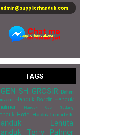
admin@supplierhanduk.com
TAGS
GEN SH GROSIR
Bahan
Handuk Bordir
Handuk
uvenir
halmer
Handuk Cuci Gudang
anduk Hotel
Handuk Immortelle
Handuk Lenuta
anduk Terry Palmer