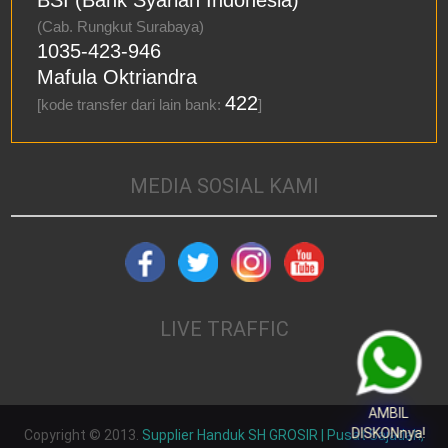
(Cab. Rungkut Surabaya)
1035-423-946
Mafula Oktriandra
422
[kode transfer dari lain bank:
]
MEDIA SOSIAL KAMI
LIVE TRAFFIC
AMBIL
DISKONnya!
Copyright © 2013.
Supplier Handuk SH GROSIR | Pusat Sajadah,