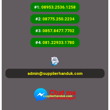
#1:
08953.2536.1258
#2:
08775.250.2234
#3:
0857.8477.7702
#4:
081.22933.1780
admin@supplierhanduk.com