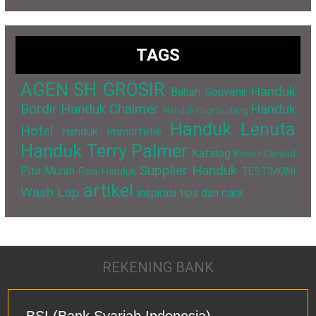
TAGS
AGEN SH GROSIR
Handuk
Bahan Souvenir
Bordir
Handuk Chalmer
Handuk
Handuk Cuci Gudang
Handuk Lenuta
Hotel
Handuk Immortelle
Handuk Terry Palmer
Katalog
Keset Cendol
Supplier Handuk
Pita Murah
Raja Handuk
TESTIMONI
artikel
Wash Lap
inspirasi
tips dan cara
REKENING BANK
BSI (Bank Syariah Indonesia)