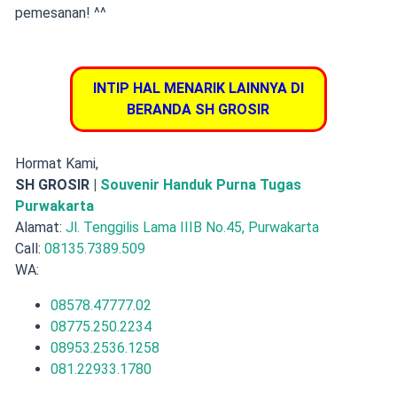
pemesanan! ^^
INTIP HAL MENARIK LAINNYA DI
BERANDA SH GROSIR
Hormat Kami,
SH GROSIR |
Souvenir Handuk Purna Tugas
Purwakarta
Alamat:
Jl. Tenggilis Lama IIIB No.45, Purwakarta
Call:
08135.7389.509
WA:
08578.47777.02
08775.250.2234
08953.2536.1258
081.22933.1780