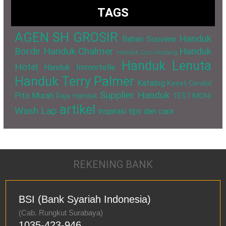
TAGS
AGEN SH GROSIR
Handuk
Bahan Souvenir
Bordir
Handuk Chalmer
Handuk
Handuk Cuci Gudang
Handuk Lenuta
Hotel
Handuk Immortelle
Handuk Terry Palmer
Katalog
Keset Cendol
Supplier Handuk
Pita Murah
Raja Handuk
TESTIMONI
artikel
Wash Lap
inspirasi
tips dan cara
REKENING BANK
BSI (Bank Syariah Indonesia)
(Cab. Rungkut Surabaya)
1035-423-946