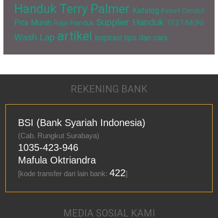
Handuk Terry Palmer
Katalog
Keset Cendol
Supplier Handuk
Pita Murah
Raja Handuk
TESTIMONI
artikel
Wash Lap
inspirasi
tips dan cara
REKENING BANK
BSI (Bank Syariah Indonesia)
(Cab. Rungkut Surabaya)
1035-423-946
Mafula Oktriandra
422
[kode transfer dari lain bank:
]
MEDIA SOSIAL KAMI