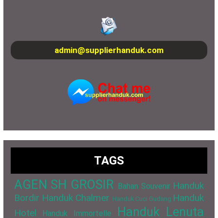
admin@supplierhanduk.com
TAGS
AGEN SH GROSIR
Handuk
Bahan Souvenir
Bordir
Handuk Chalmer
Handuk
Handuk Cuci Gudang
Handuk Lenuta
Hotel
Handuk Immortelle