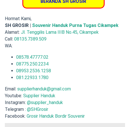
BERANDA SH GROSIR
Hormat Kami,
SH GROSIR |
Souvenir Handuk Purna Tugas Cikampek
Alamat:
Jl. Tenggilis Lama IIIB No.45, Cikampek
Call:
08135.7389.509
WA:
08578.47777.02
08775.250.2234
08953.2536.1258
081.22933.1780
Email:
supplierhanduk@gmail.com
Youtube:
Supplier Handuk
Instagram:
@supplier_handuk
Telegram :
@SHGrosir
Facebook:
Grosir Handuk Bordir Souvenir