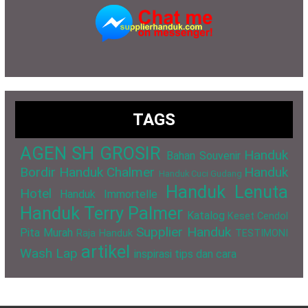
TAGS
AGEN SH GROSIR
Handuk
Bahan Souvenir
Bordir
Handuk Chalmer
Handuk
Handuk Cuci Gudang
Handuk Lenuta
Hotel
Handuk Immortelle
Handuk Terry Palmer
Katalog
Keset Cendol
Supplier Handuk
Pita Murah
Raja Handuk
TESTIMONI
artikel
Wash Lap
inspirasi
tips dan cara