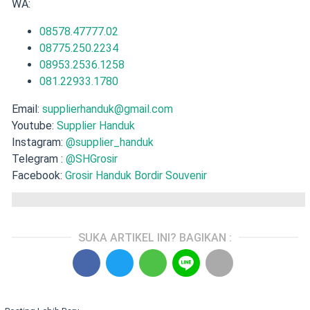
WA:
08578.47777.02
08775.250.2234
08953.2536.1258
081.22933.1780
Email:
supplierhanduk@gmail.com
Youtube:
Supplier Handuk
Instagram:
@supplier_handuk
Telegram :
@SHGrosir
Facebook:
Grosir Handuk Bordir Souvenir
SUKA ARTIKEL INI? BAGIKAN :