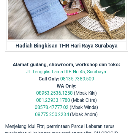
Hadiah Bingkisan THR Hari Raya Surabaya
Alamat gudang, showroom, workshop dan toko:
Jl. Tenggilis Lama IIIB No.45, Surabaya
Call Only:
08135.7389.509
WA Only:
08953.2536.1258
(Mbak Kiki)
081.22933.1780
(Mbak Citra)
08578.47777.02
(Mbak Winda)
08775.250.2234
(Mbak Andra)
Menjelang Idul Fitri, permintaan Parcel Lebaran terus