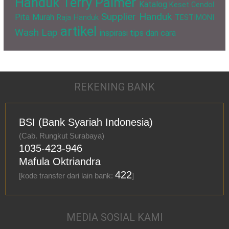
Handuk Terry Palmer
Katalog
Keset Cendol
Supplier Handuk
Pita Murah
Raja Handuk
TESTIMONI
artikel
Wash Lap
inspirasi
tips dan cara
REKENING BANK
BSI (Bank Syariah Indonesia)
(Cab. Rungkut Surabaya)
1035-423-946
Mafula Oktriandra
422
[kode transfer dari lain bank:
]
MEDIA SOSIAL KAMI