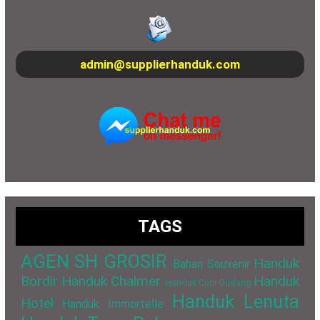
admin@supplierhanduk.com
TAGS
AGEN SH GROSIR
Handuk
Bahan Souvenir
Bordir
Handuk Chalmer
Handuk
Handuk Cuci Gudang
Handuk Lenuta
Hotel
Handuk Immortelle