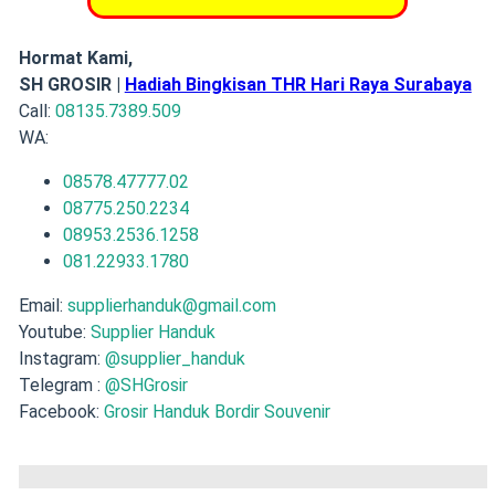
Hormat Kami,
SH GROSIR |
Hadiah Bingkisan THR Hari Raya Surabaya
Call:
08135.7389.509
WA:
08578.47777.02
08775.250.2234
08953.2536.1258
081.22933.1780
Email:
supplierhanduk@gmail.com
Youtube:
Supplier Handuk
Instagram:
@supplier_handuk
Telegram :
@SHGrosir
Facebook:
Grosir Handuk Bordir Souvenir