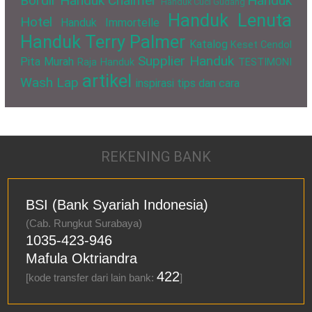
Bordir
Handuk Chalmer
Handuk
Handuk Cuci Gudang
Handuk Lenuta
Hotel
Handuk Immortelle
Handuk Terry Palmer
Katalog
Keset Cendol
Supplier Handuk
Pita Murah
Raja Handuk
TESTIMONI
artikel
Wash Lap
inspirasi
tips dan cara
REKENING BANK
BSI (Bank Syariah Indonesia)
(Cab. Rungkut Surabaya)
1035-423-946
Mafula Oktriandra
422
[kode transfer dari lain bank:
]