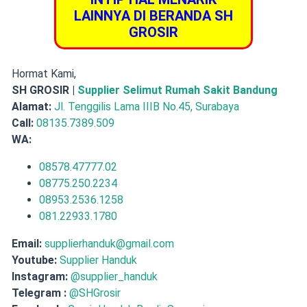
LAINNYA DI BERANDA SH
GROSIR
Hormat Kami,
SH GROSIR |
Supplier Selimut Rumah Sakit Bandung
Alamat:
Jl. Tenggilis Lama IIIB No.45, Surabaya
Call:
08135.7389.509
WA:
08578.47777.02
08775.250.2234
08953.2536.1258
081.22933.1780
Email:
supplierhanduk@gmail.com
Youtube:
Supplier Handuk
Instagram:
@supplier_handuk
Telegram :
@SHGrosir