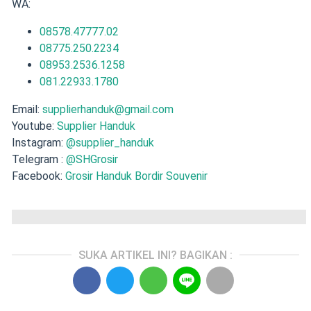
WA:
08578.47777.02
08775.250.2234
08953.2536.1258
081.22933.1780
Email:
supplierhanduk@gmail.com
Youtube:
Supplier Handuk
Instagram:
@supplier_handuk
Telegram :
@SHGrosir
Facebook:
Grosir Handuk Bordir Souvenir
SUKA ARTIKEL INI? BAGIKAN :