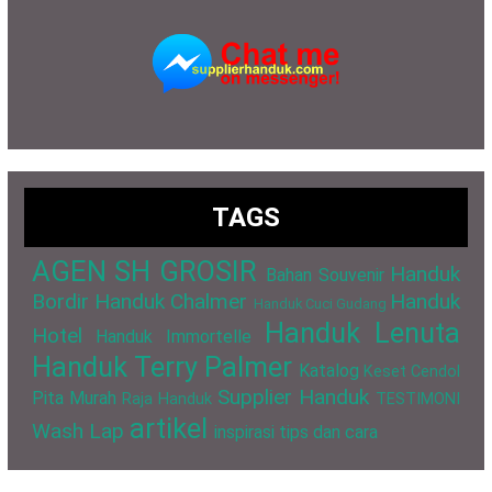
TAGS
AGEN SH GROSIR
Handuk
Bahan Souvenir
Bordir
Handuk Chalmer
Handuk
Handuk Cuci Gudang
Handuk Lenuta
Hotel
Handuk Immortelle
Handuk Terry Palmer
Katalog
Keset Cendol
Supplier Handuk
Pita Murah
Raja Handuk
TESTIMONI
artikel
Wash Lap
inspirasi
tips dan cara