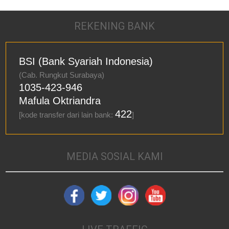
REKENING BANK
BSI (Bank Syariah Indonesia)
(Cab. Rungkut Surabaya)
1035-423-946
Mafula Oktriandra
422
[kode transfer dari lain bank:
]
MEDIA SOSIAL KAMI