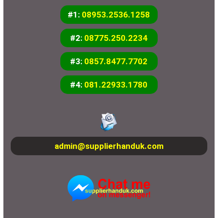
#1:
08953.2536.1258
#2:
08775.250.2234
#3:
0857.8477.7702
#4:
081.22933.1780
admin@supplierhanduk.com