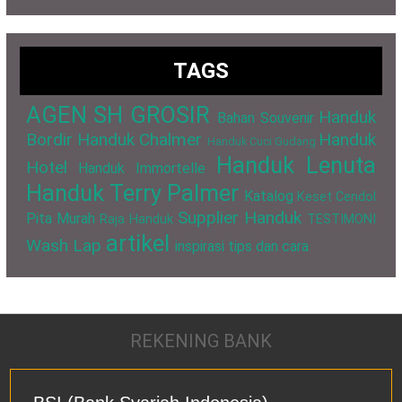
TAGS
AGEN SH GROSIR
Handuk
Bahan Souvenir
Bordir
Handuk Chalmer
Handuk
Handuk Cuci Gudang
Handuk Lenuta
Hotel
Handuk Immortelle
Handuk Terry Palmer
Katalog
Keset Cendol
Supplier Handuk
Pita Murah
Raja Handuk
TESTIMONI
artikel
Wash Lap
inspirasi
tips dan cara
REKENING BANK