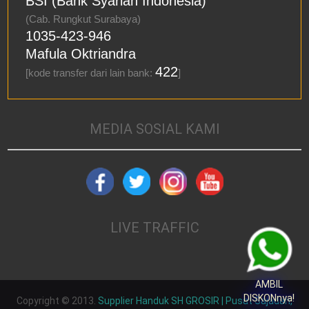
BSI (Bank Syariah Indonesia)
(Cab. Rungkut Surabaya)
1035-423-946
Mafula Oktriandra
422
[kode transfer dari lain bank:
]
MEDIA SOSIAL KAMI
LIVE TRAFFIC
AMBIL
DISKONnya!
Copyright © 2013.
Supplier Handuk SH GROSIR | Pusat Sajadah,