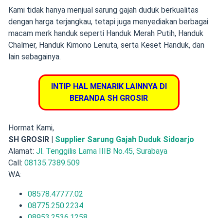
Kami tidak hanya menjual sarung gajah duduk berkualitas
dengan harga terjangkau, tetapi juga menyediakan berbagai
macam merk handuk seperti Handuk Merah Putih, Handuk
Chalmer, Handuk Kimono Lenuta, serta Keset Handuk, dan
lain sebagainya.
INTIP HAL MENARIK LAINNYA DI
BERANDA SH GROSIR
Hormat Kami,
SH GROSIR |
Supplier Sarung Gajah Duduk Sidoarjo
Alamat:
Jl. Tenggilis Lama IIIB No.45, Surabaya
Call:
08135.7389.509
WA:
08578.47777.02
08775.250.2234
08953.2536.1258