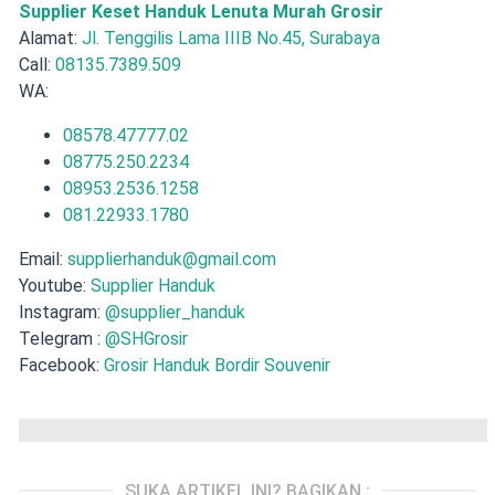
Supplier Keset Handuk Lenuta Murah Grosir
Alamat:
Jl. Tenggilis Lama IIIB No.45, Surabaya
Call:
08135.7389.509
WA:
08578.47777.02
08775.250.2234
08953.2536.1258
081.22933.1780
Email:
supplierhanduk@gmail.com
Youtube:
Supplier Handuk
Instagram:
@supplier_handuk
Telegram :
@SHGrosir
Facebook:
Grosir Handuk Bordir Souvenir
SUKA ARTIKEL INI? BAGIKAN :