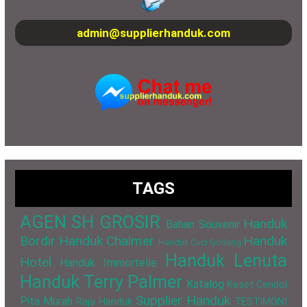
admin@supplierhanduk.com
TAGS
AGEN SH GROSIR
Handuk
Bahan Souvenir
Bordir
Handuk Chalmer
Handuk
Handuk Cuci Gudang
Handuk Lenuta
Hotel
Handuk Immortelle
Handuk Terry Palmer
Katalog
Keset Cendol
Supplier Handuk
Pita Murah
Raja Handuk
TESTIMONI