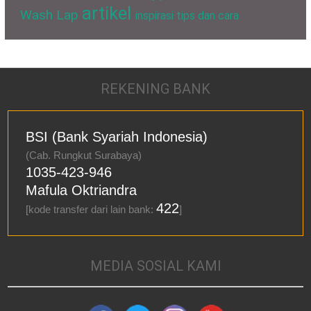
artikel
Wash Lap
inspirasi
tips dan cara
REKENING BANK
BSI (Bank Syariah Indonesia)
(Cab. Rungkut Surabaya)
1035-423-946
Mafula Oktriandra
422
[kode transfer dari lain bank:
]
MEDIA SOSIAL KAMI