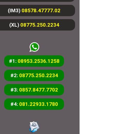
(IM3)
08578.47777.02
(XL)
08775.250.2234
#1:
08953.2536.1258
#2:
08775.250.2234
#3:
0857.8477.7702
#4:
081.22933.1780