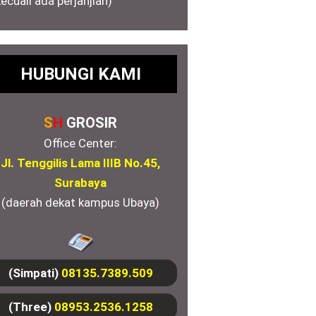
kecuali ada perjanjian)
HUBUNGI KAMI
S
H
GROSIR
Office Center:
Jl. Tenggilis Lama IIIB No.45,
Surabaya
(daerah dekat kampus Ubaya)
(Simpati)
08135.7389.509
(Three)
08953.2536.1258