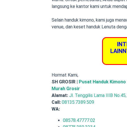
langsung ke kantor kami untuk mendap
Selain handuk kimono, kami juga mena
venue, dan keset handuk Lenuta denga
INT
LAINN
Hormat Kami,
SH GROSIR |
Pusat Handuk Kimono 
Murah Grosir
Alamat:
Jl. Tenggilis Lama IIIB No.45
Call:
08135.7389.509
WA:
08578.47777.02