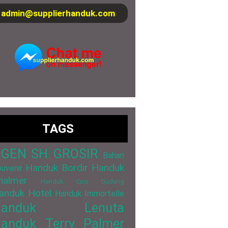
admin@supplierhanduk.com
TAGS
GEN SH GROSIR
Bahan
Handuk Bordir
Handuk
uvenir
halmer
Handuk Cuci Gudang
anduk Hotel
Handuk Immortelle
Handuk Lenuta
anduk Terry Palmer