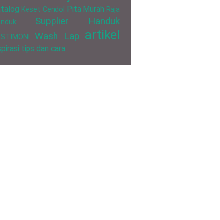
talog
Pita Murah
Keset Cendol
Raja
Supplier Handuk
anduk
artikel
Wash Lap
ESTIMONI
spirasi
tips dan cara