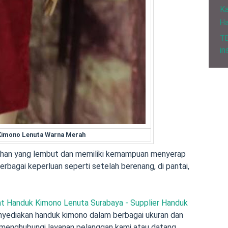
Ka
H
T
in
Kimono Lenuta Warna Merah
bahan yang lembut dan memiliki kemampuan menyerap
erbagai keperluan seperti setelah berenang, di pantai,
t Handuk Kimono Lenuta Surabaya - Supplier Handuk
nyediakan handuk kimono dalam berbagai ukuran dan
menghubungi layanan pelanggan kami atau datang