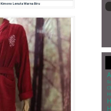
 Kimono Lenuta Warna Biru
A
So
C
H
H