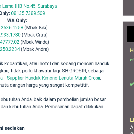
is Lama IIIB No.45, Surabaya
Only:
08135.7389.509
WA Only:
.2536.1258
(Mbak Kiki)
2933.1780
(Mbak Citra)
47777.02
(Mbak Winda)
.250.2234
(Mbak Andra)
H
✅
inik kecantikan, atau hotel dan sedang mencari handuk
kau, tidak perlu khawatir lagi. SH GROSIR, sebagai
 - Supplier Handuk Kimono Lenuta Murah Grosir
,
✅
uta dengan harga yang sangat kompetitif.
butuhan Anda, baik dalam pembelian jumlah besar
n dan kebutuhan Anda. Pemesanan dapat dilakukan
L
A
mi sediakan