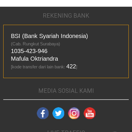
REKENING BANK
BSI (Bank Syariah Indonesia)
(Cab. Rungkut Surabaya)
1035-423-946
Mafula Oktriandra
422
[kode transfer dari lain bank:
]
MEDIA SOSIAL KAMI