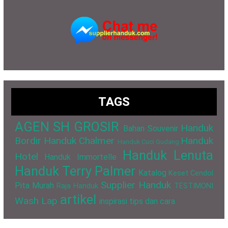
TAGS
AGEN SH GROSIR
Handuk
Bahan Souvenir
Bordir
Handuk Chalmer
Handuk
Handuk Cuci Gudang
Handuk Lenuta
Hotel
Handuk Immortelle
Handuk Terry Palmer
Katalog
Keset Cendol
Supplier Handuk
Pita Murah
Raja Handuk
TESTIMONI
artikel
Wash Lap
inspirasi
tips dan cara