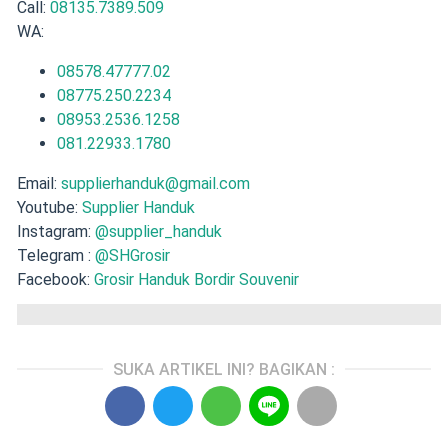
Call:
08135.7389.509
WA:
08578.47777.02
08775.250.2234
08953.2536.1258
081.22933.1780
Email:
supplierhanduk@gmail.com
Youtube:
Supplier Handuk
Instagram:
@supplier_handuk
Telegram :
@SHGrosir
Facebook:
Grosir Handuk Bordir Souvenir
SUKA ARTIKEL INI? BAGIKAN :