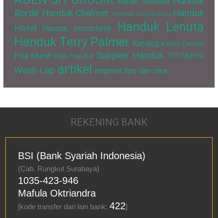
Handuk
Bahan Souvenir
Bordir
Handuk Chalmer
Handuk
Handuk Cuci Gudang
Handuk Lenuta
Hotel
Handuk Immortelle
Handuk Terry Palmer
Katalog
Keset Cendol
Supplier Handuk
Pita Murah
Raja Handuk
TESTIMONI
artikel
Wash Lap
inspirasi
tips dan cara
REKENING BANK
BSI (Bank Syariah Indonesia)
(Cab. Rungkut Surabaya)
1035-423-946
Mafula Oktriandra
422
[kode transfer dari lain bank:
]