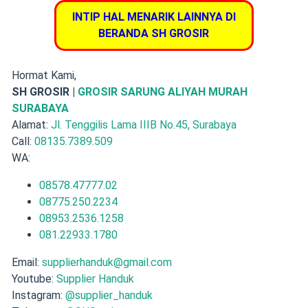
INTIP HAL MENARIK LAINNYA DI
BERANDA SH GROSIR
Hormat Kami,
SH GROSIR |
GROSIR SARUNG ALIYAH MURAH
SURABAYA
Alamat:
Jl. Tenggilis Lama IIIB No.45, Surabaya
Call:
08135.7389.509
WA:
08578.47777.02
08775.250.2234
08953.2536.1258
081.22933.1780
Email:
supplierhanduk@gmail.com
Youtube:
Supplier Handuk
Instagram:
@supplier_handuk