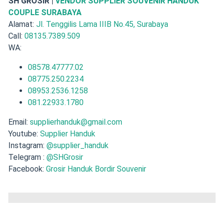
SH GROSIR |
VENDOR SUPPLIER SOUVENIR HANDUK
COUPLE SURABAYA
Alamat:
Jl. Tenggilis Lama IIIB No.45, Surabaya
Call:
08135.7389.509
WA:
08578.47777.02
08775.250.2234
08953.2536.1258
081.22933.1780
Email:
supplierhanduk@gmail.com
Youtube:
Supplier Handuk
Instagram:
@supplier_handuk
Telegram :
@SHGrosir
Facebook:
Grosir Handuk Bordir Souvenir