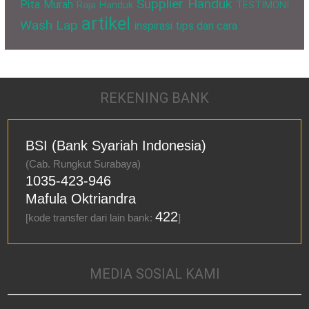
Supplier Handuk
Pita Murah
Raja Handuk
TESTIMONI
artikel
Wash Lap
inspirasi
tips dan cara
REKENING BANK
BSI (Bank Syariah Indonesia)
(Cab. Rungkut Surabaya)
1035-423-946
Mafula Oktriandra
422
[kode transfer dari lain bank:
]
MEDIA SOSIAL KAMI