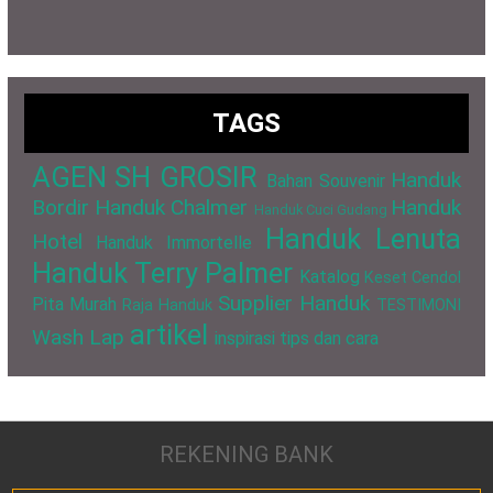
TAGS
AGEN SH GROSIR
Handuk
Bahan Souvenir
Bordir
Handuk Chalmer
Handuk
Handuk Cuci Gudang
Handuk Lenuta
Hotel
Handuk Immortelle
Handuk Terry Palmer
Katalog
Keset Cendol
Supplier Handuk
Pita Murah
Raja Handuk
TESTIMONI
artikel
Wash Lap
inspirasi
tips dan cara
REKENING BANK