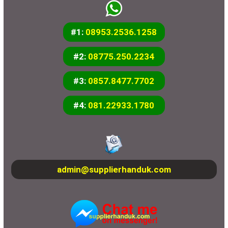
#1:
08953.2536.1258
#2:
08775.250.2234
#3:
0857.8477.7702
#4:
081.22933.1780
admin@supplierhanduk.com