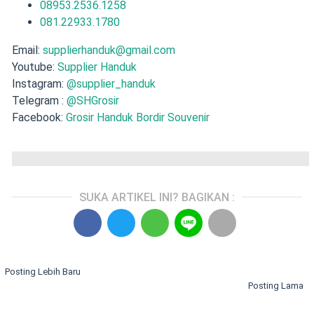
08953.2536.1258
081.22933.1780
Email:
supplierhanduk@gmail.com
Youtube:
Supplier Handuk
Instagram:
@supplier_handuk
Telegram :
@SHGrosir
Facebook:
Grosir Handuk Bordir Souvenir
SUKA ARTIKEL INI? BAGIKAN :
Posting Lebih Baru
Posting Lama