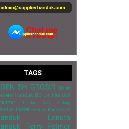
admin@supplierhanduk.com
TAGS
GEN SH GROSIR
Bahan
Handuk Bordir
Handuk
uvenir
halmer
Handuk Cuci Gudang
anduk Hotel
Handuk Immortelle
Handuk Lenuta
anduk Terry Palmer