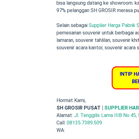
bisa langsung datang ke showroom. ka
97% pelanggan SH GROSIR merasa pua
Selain sebagai
Supplier Harga Pabrik
pemesanan souvenir
untuk berbagai a
lamaran
,
souvenir tahlilan
,
souvenir khi
souvenir acara kantor, souvenir acara 
INTIP H
BE
Hormat Kami,
SH GROSIR PUSAT |
SUPPLIER HAR
Alamat:
Jl. Tenggilis Lama IIIB No.45,
Call:
08135.7389.509
WA: