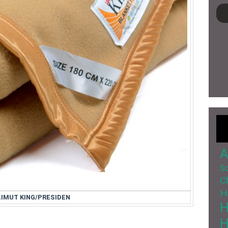
A
So
C
H
IMUT KING/PRESIDEN
H