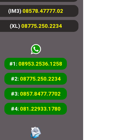
(IM3)
08578.47777.02
(XL)
08775.250.2234
#1:
08953.2536.1258
#2:
08775.250.2234
#3:
0857.8477.7702
#4:
081.22933.1780