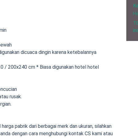
Ka
H
T
amin
in
 mewah
igunakan dicuaca dingin karena ketebalannya
0 / 200x240 cm * Biasa digunakan hotel hotel
encucian
atau rusak.
rgian.
 harga pabrik dari berbagai merk dan ukuran, silahkan
 anda dengan cara menghubungi kontak CS kami atau