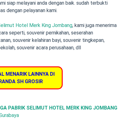
mi siap melayani anda dengan baik. sudah terbukti
s dengan pelayanan kami.
 Selimut Hotel Merk King Jombang
, kami juga menerima
cara seperti,
souvenir pernikahan
,
seserahan
tanan
,
souvenir kelahiran bayi
, souvenir tingkepan,
sekolah, souvenir acara perusahaan, dll
AL MENARIK LAINNYA DI
RANDA SH GROSIR
GA PABRIK SELIMUT HOTEL MERK KING JOMBANG
 Surabaya