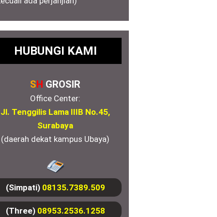
kecuali ada perjanjian)
HUBUNGI KAMI
S
H
GROSIR
Office Center:
Jl. Tenggilis Lama IIIB No.45,
Surabaya
(daerah dekat kampus Ubaya)
(Simpati)
08135.7389.509
(Three)
08953.2536.1258