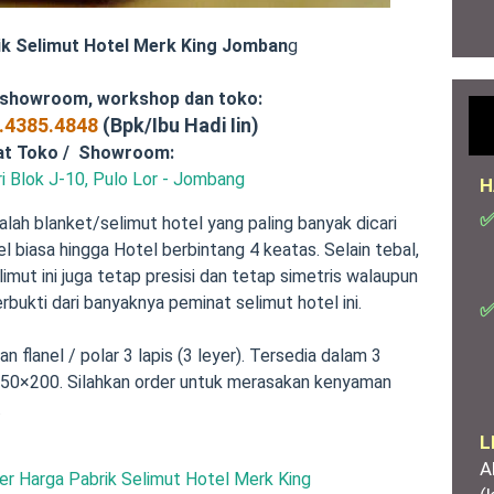
ik Selimut Hotel Merk King Jomban
g
 showroom, workshop dan toko:
.4385.4848
(Bpk/Ibu Hadi Iin)
at Toko / Showroom:
i Blok J-10, Pulo Lor - Jombang
H
✅
lah blanket/selimut hotel yang paling banyak dicari
l biasa hingga Hotel berbintang 4 keatas. Selain tebal,
mut ini juga tetap presisi dan tetap simetris walaupun
rbukti dari banyaknya peminat selimut hotel ini.
✅
an flanel / polar 3 lapis (3 leyer). Tersedia dalam 3
150×200. Silahkan order untuk merasakan kenyaman
.
L
A
er Harga Pabrik Selimut Hotel Merk King