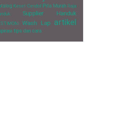
talog
Pita Murah
Keset Cendol
Raja
Supplier Handuk
anduk
artikel
Wash Lap
ESTIMONI
spirasi
tips dan cara