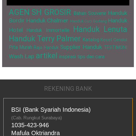
AGEN SH GROSIR
Handuk
Bahan Souvenir
Bordir
Handuk Chalmer
Handuk
Handuk Cuci Gudang
Handuk Lenuta
Hotel
Handuk Immortelle
Handuk Terry Palmer
Katalog
Keset Cendol
Supplier Handuk
Pita Murah
Raja Handuk
TESTIMONI
artikel
Wash Lap
inspirasi
tips dan cara
REKENING BANK
BSI (Bank Syariah Indonesia)
(Cab. Rungkut Surabaya)
1035-423-946
Mafula Oktriandra