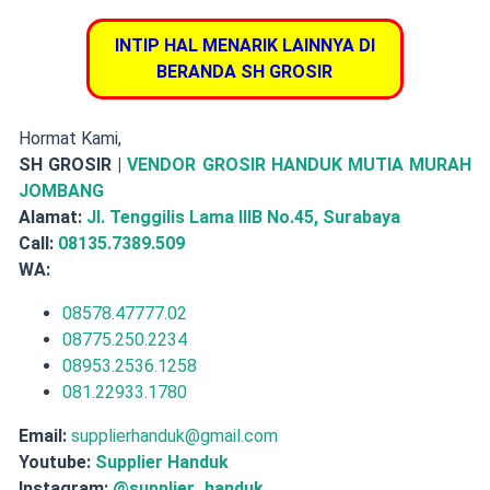
INTIP HAL MENARIK LAINNYA DI
BERANDA SH GROSIR
Hormat Kami,
SH GROSIR |
VENDOR GROSIR HANDUK MUTIA MURAH
JOMBANG
Alamat:
Jl. Tenggilis Lama IIIB No.45, Surabaya
Call:
08135.7389.509
WA:
08578.47777.02
08775.250.2234
08953.2536.1258
081.22933.1780
Email:
supplierhanduk@gmail.com
Youtube:
Supplier Handuk
Instagram:
@supplier_handuk