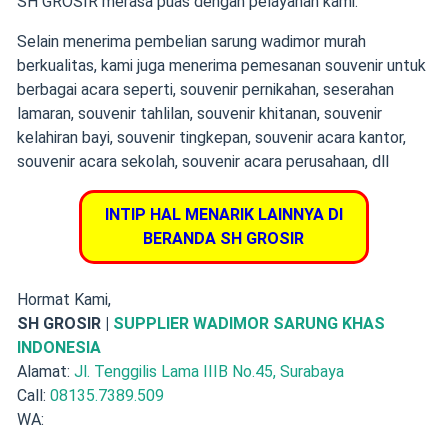
SH GROSIR merasa puas dengan pelayanan kami.
Selain menerima pembelian sarung wadimor murah
berkualitas,
kami juga menerima pemesanan souvenir
untuk
berbagai acara seperti,
souvenir pernikahan
,
seserahan
lamaran
,
souvenir tahlilan
,
souvenir khitanan
,
souvenir
kelahiran bayi
, souvenir tingkepan, souvenir acara kantor,
souvenir acara sekolah, souvenir acara perusahaan, dll
INTIP HAL MENARIK LAINNYA DI
BERANDA SH GROSIR
Hormat Kami,
SH GROSIR |
SUPPLIER WADIMOR SARUNG KHAS
INDONESIA
Alamat:
Jl. Tenggilis Lama IIIB No.45, Surabaya
Call:
08135.7389.509
WA: