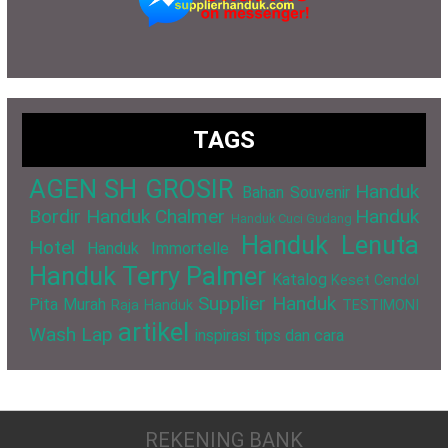
TAGS
AGEN SH GROSIR
Handuk
Bahan Souvenir
Bordir
Handuk Chalmer
Handuk
Handuk Cuci Gudang
Handuk Lenuta
Hotel
Handuk Immortelle
Handuk Terry Palmer
Katalog
Keset Cendol
Supplier Handuk
Pita Murah
Raja Handuk
TESTIMONI
artikel
Wash Lap
inspirasi
tips dan cara
REKENING BANK