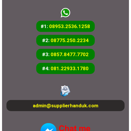
#1:
08953.2536.1258
#2:
08775.250.2234
#3:
0857.8477.7702
#4:
081.22933.1780
admin@supplierhanduk.com