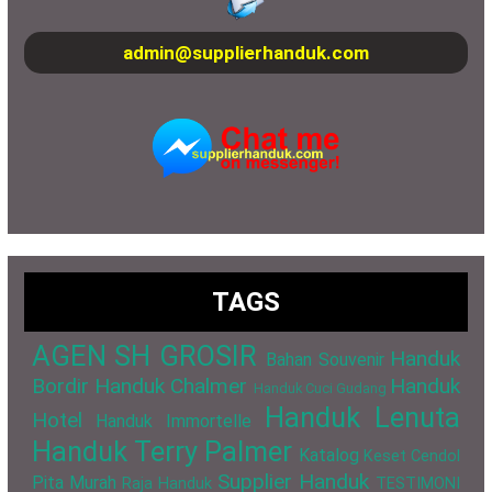
admin@supplierhanduk.com
TAGS
AGEN SH GROSIR
Handuk
Bahan Souvenir
Bordir
Handuk Chalmer
Handuk
Handuk Cuci Gudang
Handuk Lenuta
Hotel
Handuk Immortelle
Handuk Terry Palmer
Katalog
Keset Cendol
Supplier Handuk
Pita Murah
Raja Handuk
TESTIMONI