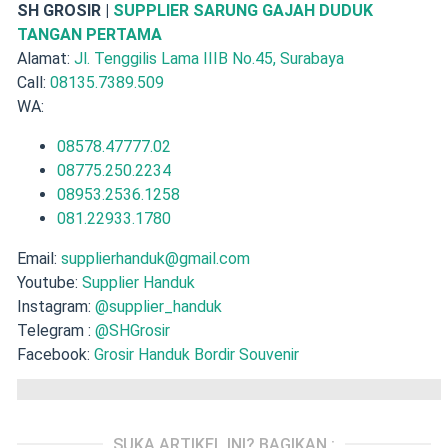
SH GROSIR |
SUPPLIER SARUNG GAJAH DUDUK
TANGAN PERTAMA
Alamat:
Jl. Tenggilis Lama IIIB No.45, Surabaya
Call:
08135.7389.509
WA:
08578.47777.02
08775.250.2234
08953.2536.1258
081.22933.1780
Email:
supplierhanduk@gmail.com
Youtube:
Supplier Handuk
Instagram:
@supplier_handuk
Telegram :
@SHGrosir
Facebook:
Grosir Handuk Bordir Souvenir
SUKA ARTIKEL INI? BAGIKAN :