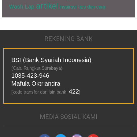
artikel
Wash Lap
inspirasi
tips dan cara
REKENING BANK
BSI (Bank Syariah Indonesia)
(Cab. Rungkut Surabaya)
1035-423-946
Mafula Oktriandra
422
[kode transfer dari lain bank:
]
MEDIA SOSIAL KAMI