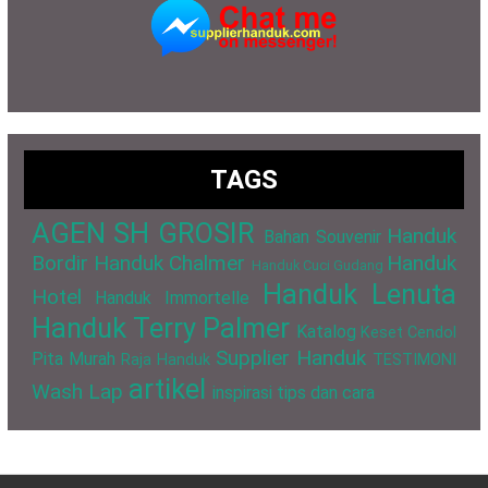
TAGS
AGEN SH GROSIR
Handuk
Bahan Souvenir
Bordir
Handuk Chalmer
Handuk
Handuk Cuci Gudang
Handuk Lenuta
Hotel
Handuk Immortelle
Handuk Terry Palmer
Katalog
Keset Cendol
Supplier Handuk
Pita Murah
Raja Handuk
TESTIMONI
artikel
Wash Lap
inspirasi
tips dan cara