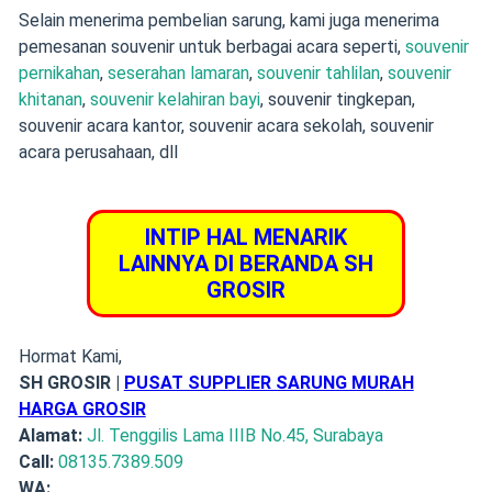
Selain menerima pembelian sarung,
kami juga menerima
pemesanan souvenir
untuk berbagai acara seperti,
souvenir
pernikahan
,
seserahan lamaran
,
souvenir tahlilan
,
souvenir
khitanan
,
souvenir kelahiran bayi
, souvenir tingkepan,
souvenir acara kantor, souvenir acara sekolah, souvenir
acara perusahaan, dll
INTIP HAL MENARIK
LAINNYA DI BERANDA SH
GROSIR
Hormat Kami,
SH GROSIR |
PUSAT SUPPLIER SARUNG MURAH
HARGA GROSIR
Alamat:
Jl. Tenggilis Lama IIIB No.45, Surabaya
Call:
08135.7389.509
WA: