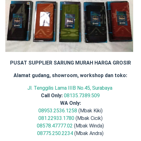
PUSAT SUPPLIER SARUNG MURAH HARGA GROSIR
Alamat gudang, showroom, workshop dan toko:
Jl. Tenggilis Lama IIIB No.45, Surabaya
Call Only:
08135.7389.509
WA Only:
08953.2536.1258
(Mbak Kiki)
081.22933.1780
(Mbak Cicik)
08578.47777.02
(Mbak Winda)
08775.250.2234
(Mbak Andra)