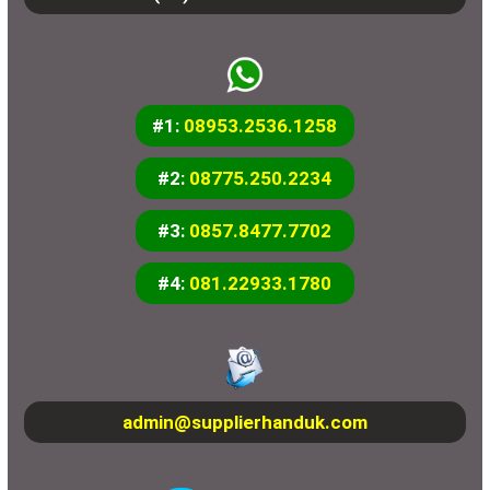
#1:
08953.2536.1258
#2:
08775.250.2234
#3:
0857.8477.7702
#4:
081.22933.1780
admin@supplierhanduk.com