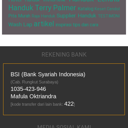
Handuk Terry Palmer
Katalog
Keset Cendol
Supplier Handuk
Pita Murah
Raja Handuk
TESTIMONI
artikel
Wash Lap
inspirasi
tips dan cara
REKENING BANK
BSI (Bank Syariah Indonesia)
(Cab. Rungkut Surabaya)
1035-423-946
Mafula Oktriandra
422
[kode transfer dari lain bank:
]
MEDIA SOSIAL KAMI