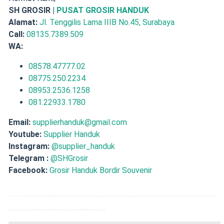
SH GROSIR |
PUSAT GROSIR HANDUK
Alamat:
Jl. Tenggilis Lama IIIB No.45, Surabaya
Call:
08135.7389.509
WA:
08578.47777.02
08775.250.2234
08953.2536.1258
081.22933.1780
Email:
supplierhanduk@gmail.com
Youtube:
Supplier Handuk
Instagram:
@supplier_handuk
Telegram :
@SHGrosir
Facebook:
Grosir Handuk Bordir Souvenir
Kata kunci:
Grosir Handuk Di Bandung Barat | Pusat Grosir Handuk Bandung Barat | Toko Handuk Bandung Barat | Distribitor Handuk Bandung Barat | Agen Handuk Bandung
Barat | Pusat Souvenir Handuk di Bandung Barat | Handuk Bordir Bandung Barat