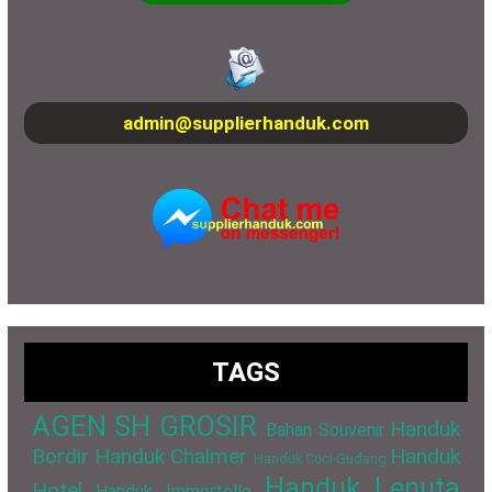
admin@supplierhanduk.com
TAGS
AGEN SH GROSIR
Handuk
Bahan Souvenir
Bordir
Handuk Chalmer
Handuk
Handuk Cuci Gudang
Handuk Lenuta
Hotel
Handuk Immortelle