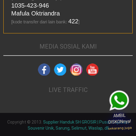
1035-423-946
Mafula Oktriandra
422
[kode transfer dari lain bank:
]
MEDIA SOSIAL KAMI
LIVE TRAFFIC
AMBIL
DISKONnya!
Copyright © 2013.
Supplier Handuk SH GROSIR | Pusat Sajadah,
sekarang juga
Souvenir Unik, Sarung, Selimut, Waslap, dll