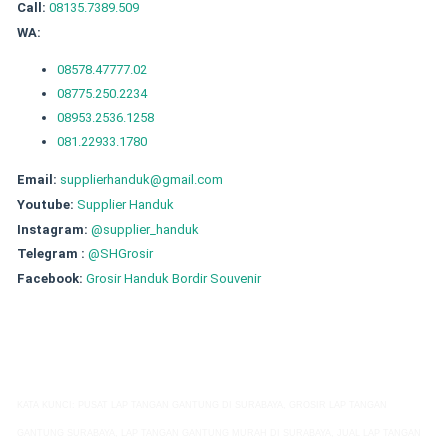
Call:
08135.7389.509
WA:
08578.47777.02
08775.250.2234
08953.2536.1258
081.22933.1780
Email:
supplierhanduk@gmail.com
Youtube:
Supplier Handuk
Instagram:
@supplier_handuk
Telegram :
@SHGrosir
Facebook:
Grosir Handuk Bordir Souvenir
KATA KUNCI: PUSAT LAP TANGAN GANTUNG DI SURABAYA, GROSIR
LAP TANGAN
GANTUNG
SURABAYA,
LAP TANGAN GANTUNG
MURAH DI SURABAYA, JUAL
LAP TANGAN