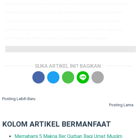
GANTUNG
DI SURABAYA, PUSAT GROSIR
LAP TANGAN GANTUNG
DI BANDUNG, PUSAT
LAP TANGAN GANTUNG
DI MALANG, GERAI
LAP TANGAN GANTUNG
DI SEMARANG,
SOUVENIR
LAP TANGAN GANTUNG
DI DENPASAR, PUSAT SOUVENIR
LAP TANGAN
GANTUNG
DI BANGKALAN SIDOARJO PASURUAN GRESIK MOJOKERTO LAMONGAN
BLITAR JOMBANG, PUSAT SOUVENIR
LAP TANGAN GANTUNG
DI JAKARTA
SUKA ARTIKEL INI? BAGIKAN :
Posting Lebih Baru
Posting Lama
KOLOM ARTIKEL BERMANFAAT
Memahami 5 Makna Ber Qurban Bagi Umat Muslim