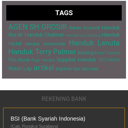
TAGS
AGEN SH GROSIR
Handuk
Bahan Souvenir
Bordir
Handuk Chalmer
Handuk
Handuk Cuci Gudang
Handuk Lenuta
Hotel
Handuk Immortelle
Handuk Terry Palmer
Katalog
Keset Cendol
Supplier Handuk
Pita Murah
Raja Handuk
TESTIMONI
artikel
Wash Lap
inspirasi
tips dan cara
REKENING BANK
BSI (Bank Syariah Indonesia)
(Cab. Rungkut Surabaya)