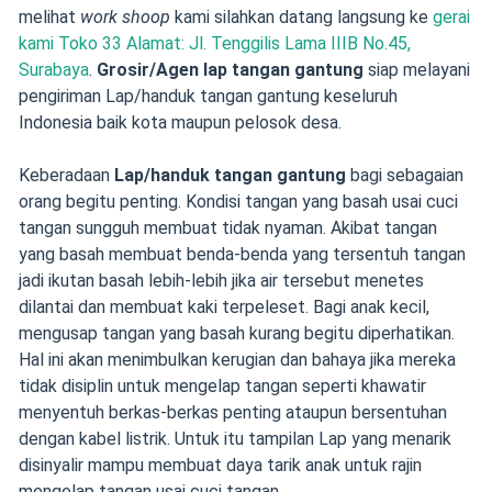
melihat
work shoop
kami silahkan datang langsung ke
gerai
kami Toko 33 Alamat: Jl. Tenggilis Lama IIIB No.45,
Surabaya
.
Grosir/Agen lap tangan gantung
siap melayani
pengiriman Lap/handuk tangan gantung keseluruh
Indonesia baik kota maupun pelosok desa.
Keberadaan
Lap/handuk tangan gantung
bagi sebagaian
orang begitu penting. Kondisi tangan yang basah usai cuci
tangan sungguh membuat tidak nyaman. Akibat tangan
yang basah membuat benda-benda yang tersentuh tangan
jadi ikutan basah lebih-lebih jika air tersebut menetes
dilantai dan membuat kaki terpeleset. Bagi anak kecil,
mengusap tangan yang basah kurang begitu diperhatikan.
Hal ini akan menimbulkan kerugian dan bahaya jika mereka
tidak disiplin untuk mengelap tangan seperti khawatir
menyentuh berkas-berkas penting ataupun bersentuhan
dengan kabel listrik. Untuk itu tampilan Lap yang menarik
disinyalir mampu membuat daya tarik anak untuk rajin
mengelap tangan usai cuci tangan.