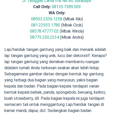
Jl. Tenggilis Lama IIIB No.45, Surabaya
Call Only:
08135.7389.509
WA Only:
08953.2536.1258
(Mbak Kiki)
081.22933.1780
(Mbak Cicik)
08578.47777.02
(Mbak Winda)
08775.250.2234
(Mbak Andra)
Lap/handuk tangan gantung yang baik dan menarik adalah
lap tangan gantung yang unik, lucu dan dekoratif. Kenapa?
lap tangan gantung yang demikian membantu ruangan
didalam rumah Anda terkesan seakan akan lebih hidup.
Sebagaimana gambar diatas dengan bentuk lap gantung
yang terbagi dua bagian yang menyusun, yakni bagian
kepala dan badan. Pada bagian kepala terdapat varian
bentuk kepala bebek, panda, spongebob, beruang, kelinci,
buah strawberry, dll. Pada bagian kepala ini juga terdapat
semacam tali untuk menggantung Lap/handuk tangan di
kamar mandi, dapur, dst. Sedangkan bagian badan