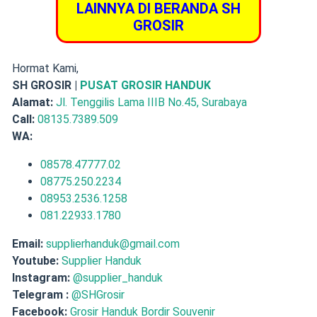
LAINNYA DI BERANDA SH
GROSIR
Hormat Kami,
SH GROSIR |
PUSAT GROSIR HANDUK
Alamat:
Jl. Tenggilis Lama IIIB No.45, Surabaya
Call:
08135.7389.509
WA:
08578.47777.02
08775.250.2234
08953.2536.1258
081.22933.1780
Email:
supplierhanduk@gmail.com
Youtube:
Supplier Handuk
Instagram:
@supplier_handuk
Telegram :
@SHGrosir
Facebook:
Grosir Handuk Bordir Souvenir