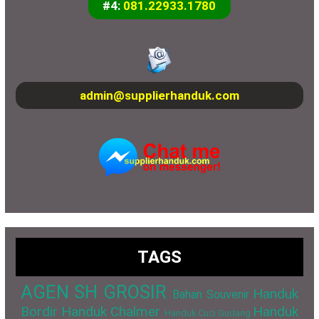
#4:
081.22933.1780
admin@supplierhanduk.com
TAGS
AGEN SH GROSIR
Handuk
Bahan Souvenir
Bordir
Handuk Chalmer
Handuk
Handuk Cuci Gudang