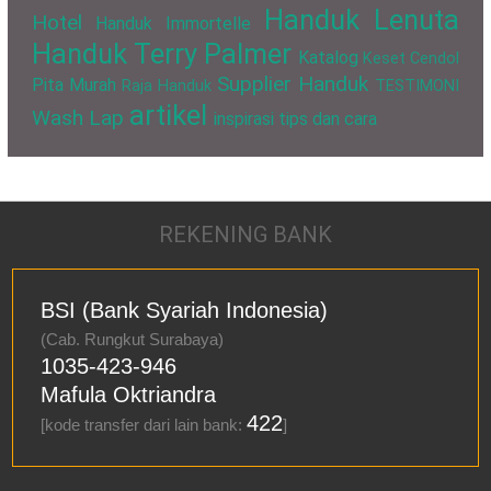
Handuk Lenuta
Hotel
Handuk Immortelle
Handuk Terry Palmer
Katalog
Keset Cendol
Supplier Handuk
Pita Murah
Raja Handuk
TESTIMONI
artikel
Wash Lap
inspirasi
tips dan cara
REKENING BANK
BSI (Bank Syariah Indonesia)
(Cab. Rungkut Surabaya)
1035-423-946
Mafula Oktriandra
422
[kode transfer dari lain bank:
]