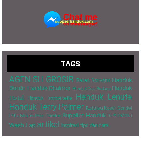
TAGS
AGEN SH GROSIR
Handuk
Bahan Souvenir
Bordir
Handuk Chalmer
Handuk
Handuk Cuci Gudang
Handuk Lenuta
Hotel
Handuk Immortelle
Handuk Terry Palmer
Katalog
Keset Cendol
Supplier Handuk
Pita Murah
Raja Handuk
TESTIMONI
artikel
Wash Lap
inspirasi
tips dan cara