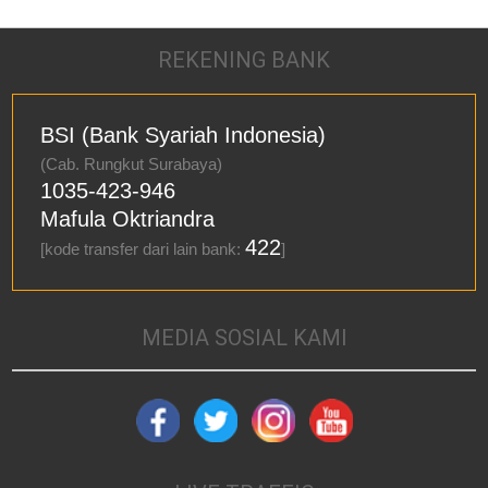
REKENING BANK
BSI (Bank Syariah Indonesia)
(Cab. Rungkut Surabaya)
1035-423-946
Mafula Oktriandra
422
[kode transfer dari lain bank:
]
MEDIA SOSIAL KAMI