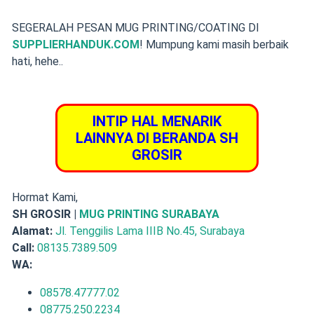
SEGERALAH PESAN MUG PRINTING/COATING DI
SUPPLIERHANDUK.COM
! Mumpung kami masih berbaik
hati, hehe..
INTIP HAL MENARIK
LAINNYA DI BERANDA SH
GROSIR
Hormat Kami,
SH GROSIR |
MUG PRINTING SURABAYA
Alamat:
Jl. Tenggilis Lama IIIB No.45, Surabaya
Call:
08135.7389.509
WA:
08578.47777.02
08775.250.2234