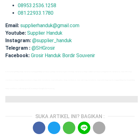
08953.2536.1258
081.22933.1780
Email:
supplierhanduk@gmail.com
Youtube:
Supplier Handuk
Instagram:
@supplier_handuk
Telegram :
@SHGrosir
Facebook:
Grosir Handuk Bordir Souvenir
kata kunci: printing mug surabaya | mug printing surabaya | mug surabaya | pesan mug surabaya, mug sablon surabaya, mug murah surabaya, souvenir mug
surabaya, mug coating surabaya, mug cetak surabaya, souvenir gelas mug surabaya, souvenir mug surabaya, souvenir mug murah, mug printing murah, printing
mug surabaya, sidoarjo gresik lamongan bangkalan malang.
SUKA ARTIKEL INI? BAGIKAN :