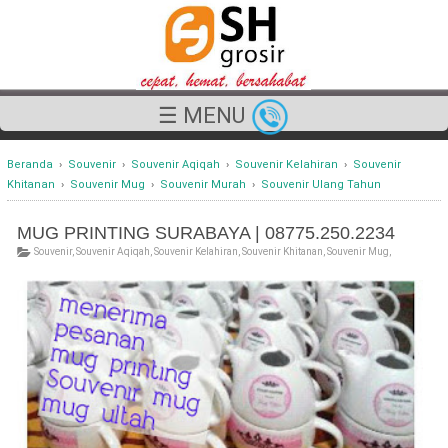
☰ MENU
Beranda
›
Souvenir
›
Souvenir Aqiqah
›
Souvenir Kelahiran
›
Souvenir
Khitanan
›
Souvenir Mug
›
Souvenir Murah
›
Souvenir Ulang Tahun
MUG PRINTING SURABAYA | 08775.250.2234
Souvenir
,
Souvenir Aqiqah
,
Souvenir Kelahiran
,
Souvenir Khitanan
,
Souvenir Mug
,
Souvenir Murah
,
Souvenir Ulang Tahun