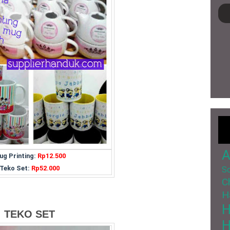
A
ug Printing:
Rp12.500
Teko Set:
Rp52.000
So
C
H
TEKO SET
H