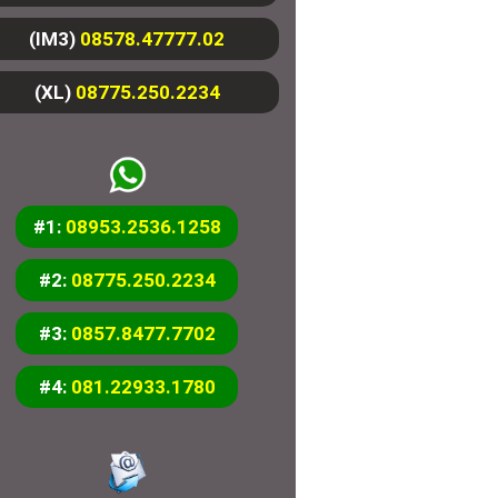
(IM3)
08578.47777.02
(XL)
08775.250.2234
#1:
08953.2536.1258
#2:
08775.250.2234
#3:
0857.8477.7702
#4:
081.22933.1780