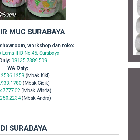
IR MUG SURABAYA
 showroom, workshop dan toko:
is Lama IIIB No.45, Surabaya
Only:
08135.7389.509
WA Only:
.2536.1258
(Mbak Kiki)
2933.1780
(Mbak Cicik)
47777.02
(Mbak Winda)
.250.2234
(Mbak Andra)
DI SURABAYA