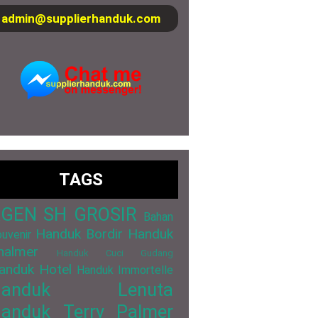
admin@supplierhanduk.com
TAGS
GEN SH GROSIR
Bahan
Handuk Bordir
Handuk
uvenir
halmer
Handuk Cuci Gudang
anduk Hotel
Handuk Immortelle
Handuk Lenuta
anduk Terry Palmer