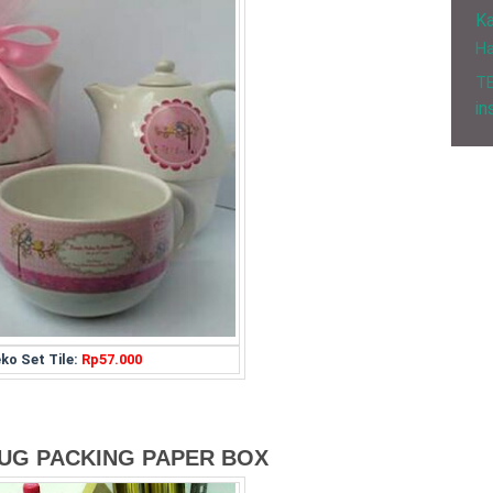
Ka
H
T
in
ko Set Tile:
Rp57.000
UG PACKING PAPER BOX