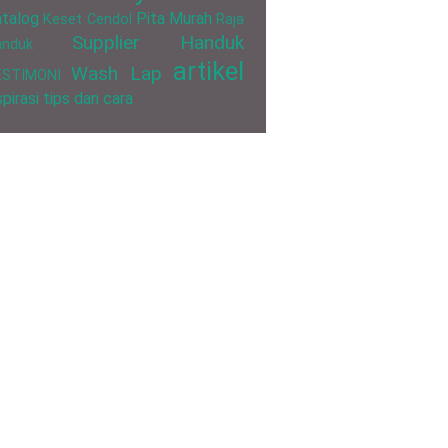
talog
Pita Murah
Keset Cendol
Raja
Supplier Handuk
anduk
artikel
Wash Lap
ESTIMONI
spirasi
tips dan cara