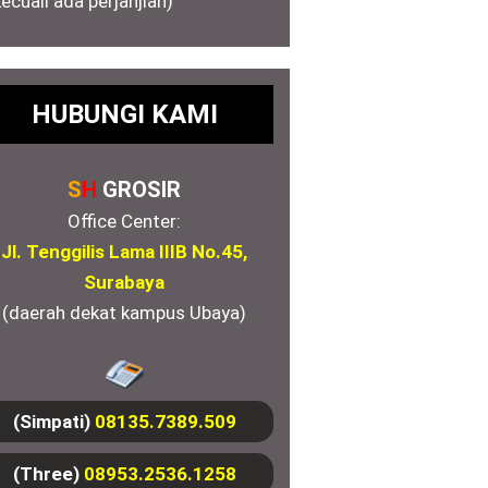
kecuali ada perjanjian)
HUBUNGI KAMI
S
H
GROSIR
Office Center:
Jl. Tenggilis Lama IIIB No.45,
Surabaya
(daerah dekat kampus Ubaya)
(Simpati)
08135.7389.509
(Three)
08953.2536.1258