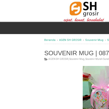
Beranda
›
AGEN SH GROSIR
›
Souvenir Mug
›
S
SOUVENIR MUG | 087
AGEN SH GROSIR
,
Souvenir Mug
,
Souvenir Murah Sura