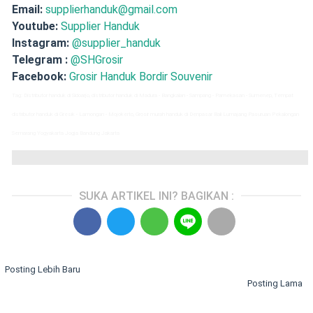
Email:
supplierhanduk@gmail.com
Youtube:
Supplier Handuk
Instagram:
@supplier_handuk
Telegram :
@SHGrosir
Facebook:
Grosir Handuk Bordir Souvenir
Tag: Distributor handuk di Sidoarjo, distributor handuk di Madura - Bangkalan - Sampang - Pamekasan - Sumenep, Tempat
distributor handuk di Gresik - Lamongan - Mojokerto, Grosir murah handuk di Denpasar Bali Lumajang Pasuruan Pekalongan
Semarang Yogyakarta Jogja Bandung Jakarta
SUKA ARTIKEL INI? BAGIKAN :
Posting Lebih Baru
Posting Lama