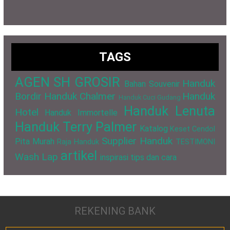
TAGS
AGEN SH GROSIR
Handuk
Bahan Souvenir
Bordir
Handuk Chalmer
Handuk
Handuk Cuci Gudang
Handuk Lenuta
Hotel
Handuk Immortelle
Handuk Terry Palmer
Katalog
Keset Cendol
Supplier Handuk
Pita Murah
Raja Handuk
TESTIMONI
artikel
Wash Lap
inspirasi
tips dan cara
REKENING BANK