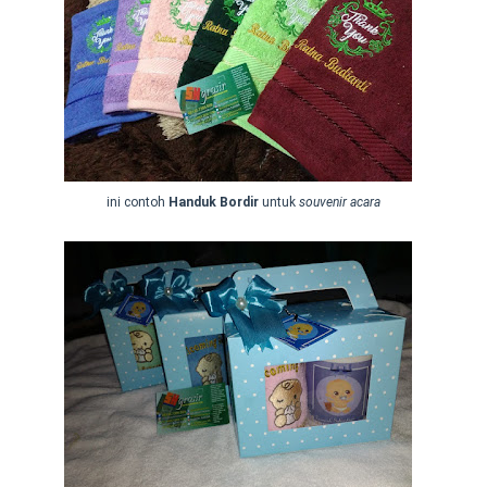
ini contoh
Handuk Bordir
untuk
souvenir acara