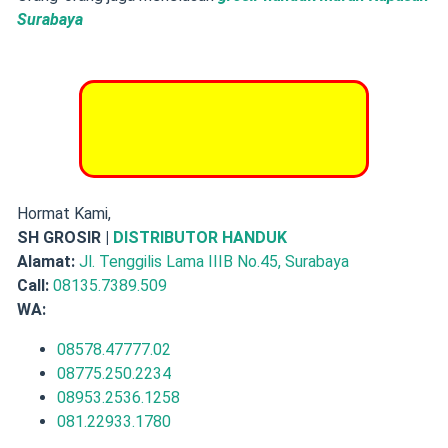
Surabaya
INTIP HAL MENARIK
LAINNYA BERANDA SH
GROSIR
Hormat Kami,
SH GROSIR |
DISTRIBUTOR HANDUK
Alamat:
Jl. Tenggilis Lama IIIB No.45, Surabaya
Call:
08135.7389.509
WA:
08578.47777.02
08775.250.2234
08953.2536.1258
081.22933.1780