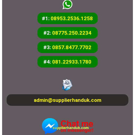
#1:
08953.2536.1258
#2:
08775.250.2234
#3:
0857.8477.7702
#4:
081.22933.1780
admin@supplierhanduk.com